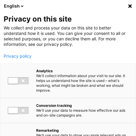
Ga direct naar de inhoud
English
Men
Privacy on this site
Our staff
We collect and process your data on this site to better
understand how it is used. You can give your consent to all or
selected purposes, or you can decline them all. For more
information, see our privacy policy.
Privacy policy
Sander van Gelderen
Analytics
Partner Tax Advisory
We'll collect information about your visit to our site. It
helps us understand how the site is used – what's
working, what might be broken and what we should
improve.
06 11 59 54 96
Conversion tracking
We'll use your data to measure how effective our ads
and on-site campaigns are.
s.vangelderen@bakertilly.nl
Remarketing
We'll use your data to show you more relevant ads on