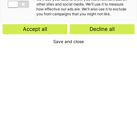
other sites and social media. We'll use it to measure
how effective our ads are. We'll also use it to exclude
you from campaigns that you might not like.
Sander geeft als Partner leiding aan het team Tax
Accept all
Decline all
Advisory van Baker Tilly in de regio Zuidwest
Save and close
Nederland. Samen met zijn collega’s adviseert hij
bedrijven op het gebied van fiscale kansen en –
risico’s.
“
”
Doe waar je goed in bent en wat je leuk vindt.
Het verhaal van Sander van Gelderen
Ik werk circa 60% van mijn tijd voor mijn klanten. De
overige 40% besteed ik aan Baker Tilly, waarin ik onder