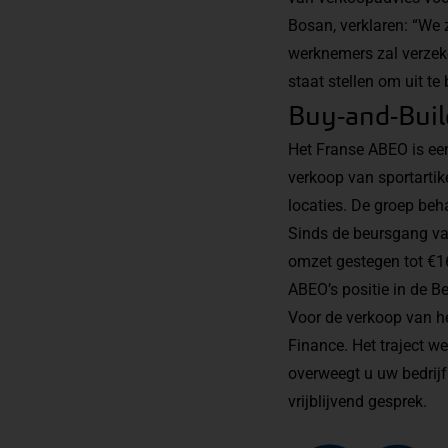
Bosan, verklaren: “We 
werknemers zal verzeke
staat stellen om uit t
Buy-and-Buil
Het Franse ABEO is een 
verkoop van sportartik
locaties. De groep beh
Sinds de beursgang van
omzet gestegen tot €16
ABEO’s positie in de B
Voor de verkoop van he
Finance. Het traject w
overweegt u uw
bedrij
vrijblijvend gesprek.