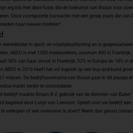
zijn erg blij met deze fusie, die de toekomst van Bosan voor zow
ren. Deze voortgezette transactie met een groep zoals die van
e breiden naar nieuwe markten”.
d
wereldleider in sport- en vrijetijdsuitrusting en is gespecialisee
elen. ABEO is met 1300 medewerkers, waarvan 400 in Frankrijk, 
aalt 30% van haar omzet in Frankrijk, 52% in Europa en 18% in de
 ABEO in 2016 heeft het vol ingezet op een buy-and-build groeis
7 miljoen. De bedrijfsovername van Bosan past in dit plaatje e
enelux-markt verder te consolideren.
t bedrijf maakte Bosan B.V. gebruik van de diensten van Baker T
erd begeleid door
Lorijn van Leersum
. Speelt voor uw bedrijf een
f te verkopen
of een
overname
te doen? Neem dan gerust
contac