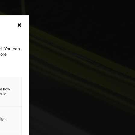
ed. You can
more
and how
ould
aigns