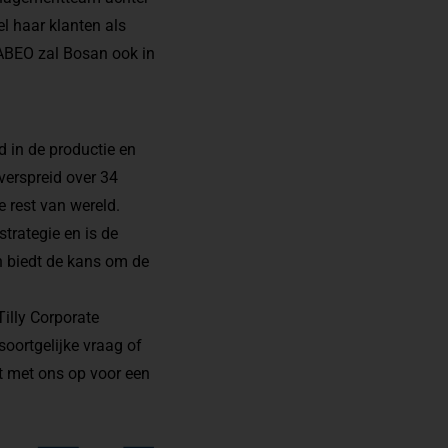
el haar klanten als
 ABEO zal Bosan ook in
rd in de productie en
verspreid over 34
 rest van wereld.
trategie en is de
n biedt de kans om de
illy Corporate
 soortgelijke vraag of
t
met ons op voor een