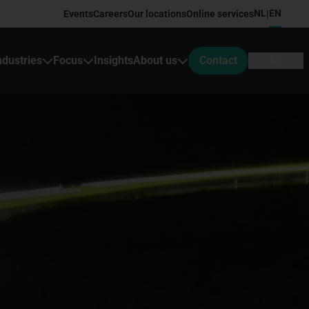
NL
EN
Events
Careers
Our locations
Online services
|
ndustries
Focus
Insights
About us
Contact