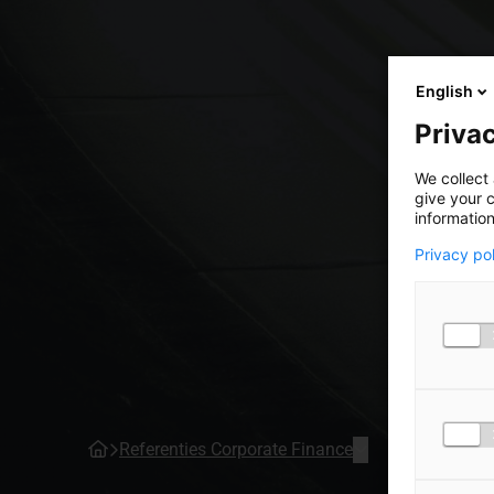
English
Privac
We collect 
give your c
information
Privacy po
Referenties Corporate Finance