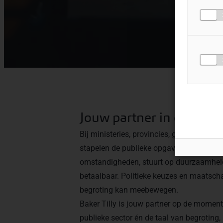
Jouw partner in de publi
Bij ministeries, provincies, gemeenten, 
stapelen de publieke opgaven zich op. Je
omstandigheden, stuurt op duurzaamheid 
betaalbaar. Politieke keuzes en maatscha
begroting kan meebewegen.
Baker Tilly is jouw partner op de moment
publieke sector én de taal van begroting