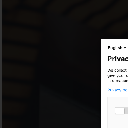
English
Privac
We collect 
give your c
information
Privacy po