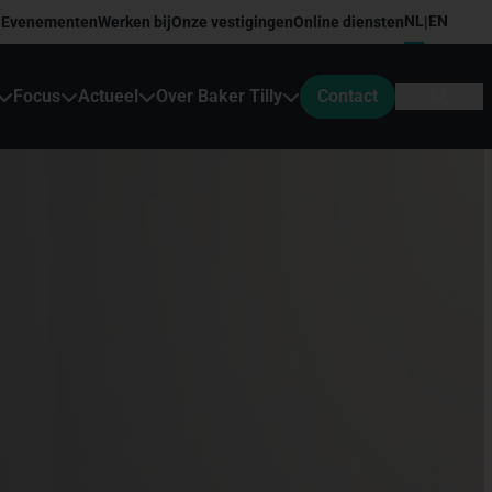
NL
EN
Evenementen
Werken bij
Onze vestigingen
Online diensten
|
Focus
Actueel
Over Baker Tilly
Contact