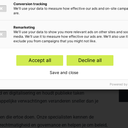
Conversion tracking
We'll use your data to measure how effective our ads and on-site camp
are.
Remarketing
We'll use your data to show you more relevant ads on other sites and soc
media. We'll use it to measure how effective our ads are. We'll also use it
exclude you from campaigns that you might not like.
Accept all
Decline all
eke sector
Save and close
waterschappen en publieke uitvoeringsorganisaties
 helpt inwoners en bedrijven door lastige
Powered by
en digitalisering en houdt publieke taken
ppelijke verwachtingen veranderen sneller dan je
en die ertoe doen. Onze specialisten kennen de
, rechtmatigheid en governance en helpen je om beleid,