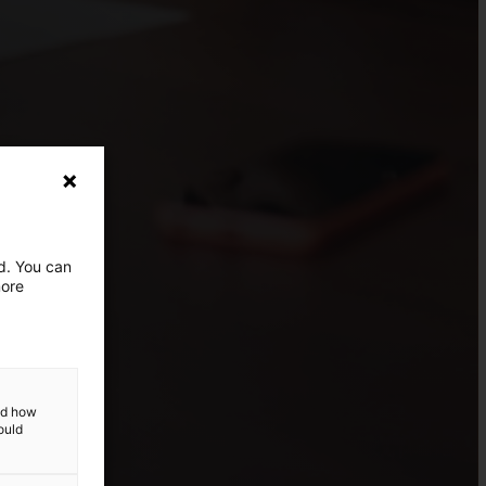
ed. You can
more
and how
ould