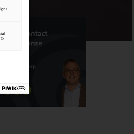
aigns
Neem contact
ial
 to
op met onze
expert
Rik Opendorp
Partner Audit