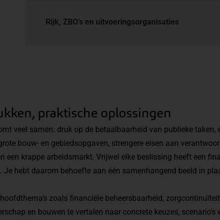
Rijk, ZBO’s en uitvoeringsorganisaties
ukken, praktische oplossingen
komt veel samen: druk op de betaalbaarheid van publieke taken, 
grote bouw- en gebiedsopgaven, strengere eisen aan verantwoor
n een krappe arbeidsmarkt. Vrijwel elke beslissing heeft een fina
. Je hebt daarom behoefte aan één samenhangend beeld in plaa
m hoofdthema’s zoals financiële beheersbaarheid, zorgcontinuïtei
verschap en bouwen te vertalen naar concrete keuzes, scenario’s 