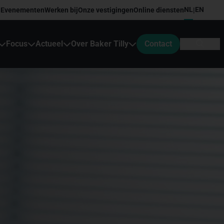
NL
EN
Evenementen
Werken bij
Onze vestigingen
Online diensten
|
Focus
Actueel
Over Baker Tilly
Contact