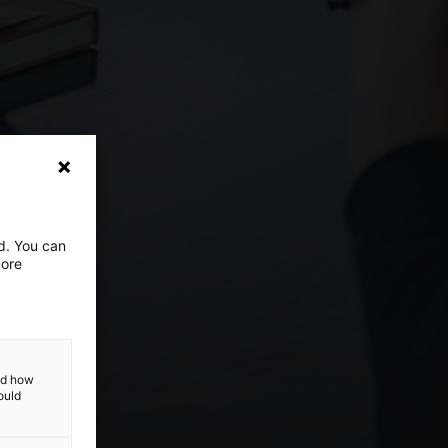
ed. You can
more
and how
ould