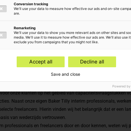
Conversion tracking
We'll use your data to measure how effective our ads and on-site camp
are.
Remarketing
We'll use your data to show you more relevant ads on other sites and soc
media. We'll use it to measure how effective our ads are. We'll also use it
exclude you from campaigns that you might not like.
Accept all
Decline all
Save and close
een betrouwbare recruitmentpartner met een aantoonbaar trackrec
Powered by
oor onze klanten op het gebied van capaciteitsvraagstukken vo
uncties. Naast onze eigen Baker Tilly interim professionals, werken
ecte freelancers. Hierin vinden wij het belangrijk dat er een la
sis van wederzijds vertrouwen.
im professionals en freelancers door en door kennen, weten wij 