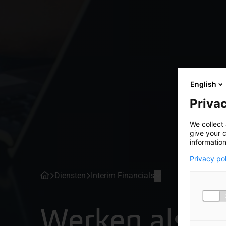
English
Privac
We collect 
give your c
information
Privacy po
Diensten
Interim Financials
Werken als in