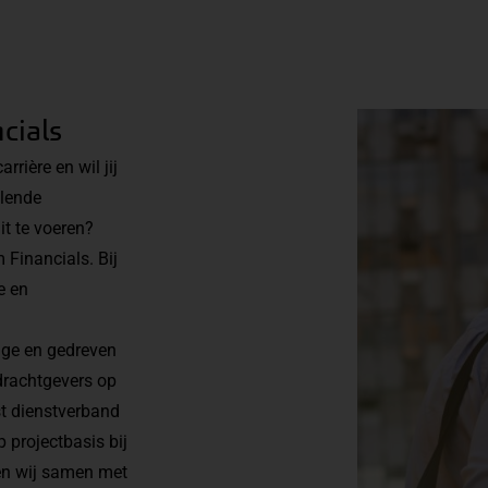
cials
rrière en wil jij
llende
t te voeren?
 Financials. Bij
e en
rige en gedreven
pdrachtgevers op
t dienstverband
 projectbasis bij
en wij samen met