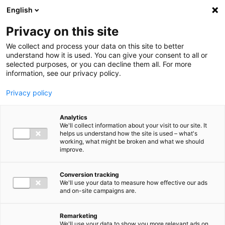
Ga direct naar de inhoud
English
Men
Privacy on this site
We collect and process your data on this site to better
understand how it is used. You can give your consent to all or
selected purposes, or you can decline them all. For more
information, see our privacy policy.
Privacy policy
Analytics
We'll collect information about your visit to our site. It
helps us understand how the site is used – what's
working, what might be broken and what we should
improve.
Conversion tracking
We'll use your data to measure how effective our ads
and on-site campaigns are.
Remarketing
We'll use your data to show you more relevant ads on