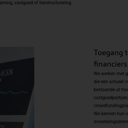
aming, vastgoed of herstructurering.
Toegang t
financiers
We werken met ge
die een actueel o
bestaande ut trad
vastgoedpartijen,
crowdfundingpl
We kennen hun vo
investeringsdrem