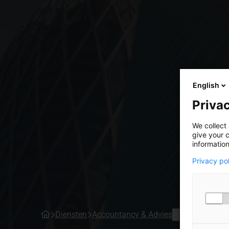
English
Privac
We collect 
give your c
information
Privacy po
Diensten
Accountancy & Advies