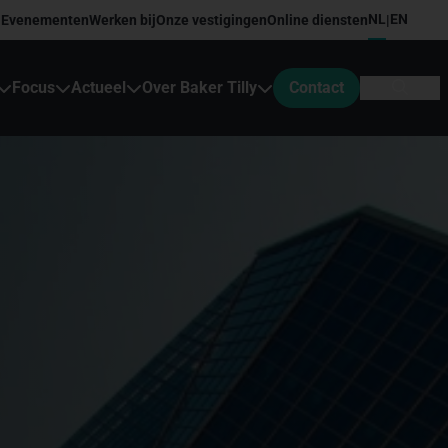
NL
EN
Evenementen
Werken bij
Onze vestigingen
Online diensten
|
Focus
Actueel
Over Baker Tilly
Contact