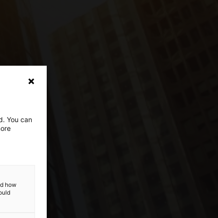
ed. You can
more
and how
ould