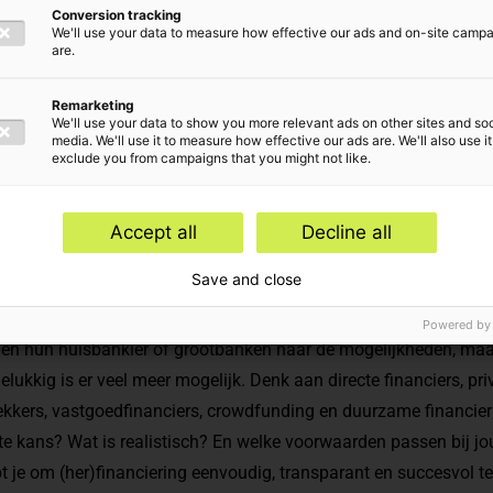
Conversion tracking
desk
We'll use your data to measure how effective our ads and on-site camp
are.
Remarketing
We'll use your data to show you more relevant ads on other sites and soc
media. We'll use it to measure how effective our ads are. We'll also use it
exclude you from campaigns that you might not like.
Accept all
Decline all
Save and close
saanvraag kost tijd, vergt kennis van de markt en vraagt om ee
Powered by
en hun huisbankier of grootbanken naar de mogelijkheden, maa
Gelukkig is er veel meer mogelijk. Denk aan directe financiers, pri
rekkers, vastgoedfinanciers, crowdfunding en duurzame financie
e kans? Wat is realistisch? En welke voorwaarden passen bij j
t je om (her)financiering eenvoudig, transparant en succesvol t