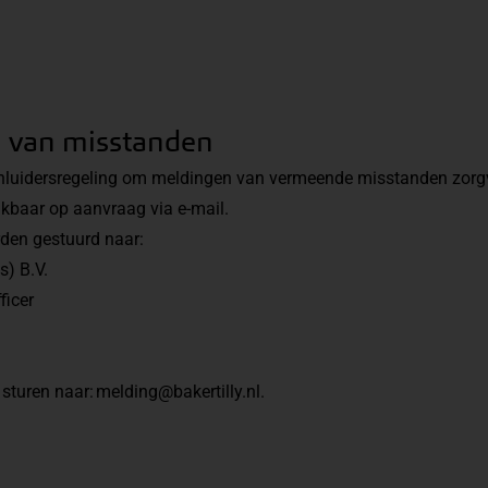
n van misstanden
luidersregeling om meldingen van vermeende misstanden zorgv
hikbaar op aanvraag via
e-mail
.
den gestuurd naar:
s) B.V.
fficer
 sturen naar:
melding@bakertilly.nl
.