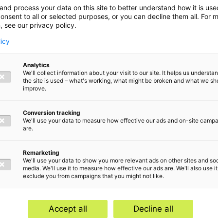
and process your data on this site to better understand how it is us
onsent to all or selected purposes, or you can decline them all. For 
, see our privacy policy.
licy
Analytics
We'll collect information about your visit to our site. It helps us underst
the site is used – what's working, what might be broken and what we sh
en
improve.
Conversion tracking
sregeling
We'll use your data to measure how effective our ads and on-site camp
are.
Remarketing
We'll use your data to show you more relevant ads on other sites and soc
media. We'll use it to measure how effective our ads are. We'll also use it
exclude you from campaigns that you might not like.
d handelen centraal. Onze
Accept all
Decline all