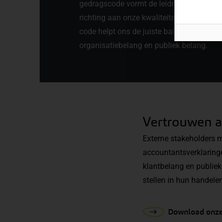
gedragscode vormt de leidraad voor alle
richting aan onze kwaliteitsgerichte en le
code helpt ons de juiste balans te vinden
organisatiebelang en publiek belang.
Vertrouwen al
Externe stakeholders 
accountantsverklaring
klantbelang en publie
stellen in hun handel
Download onze