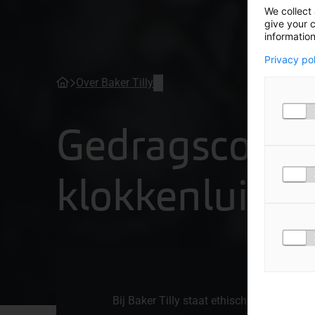
We collect 
give your c
information
Privacy po
Over Baker Tilly
Gedragscode 
klokkenluider
Bij Baker Tilly staat ethisch verantwoor