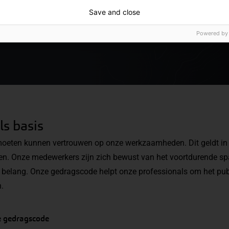
 medewerkers, en geeft
Save and close
rende bedrijfscultuur. Deze
 tussen klantbelang,
Powered by
s basis
moeten kunnen vertrouwen op onze werkzaamheden. Dit geldt in 
en. Onze medewerkers zijn zich bewust van het voortdurende s
k belang. Onze gedragscode helpt onze professionals om het pub
en.
 gedragscode