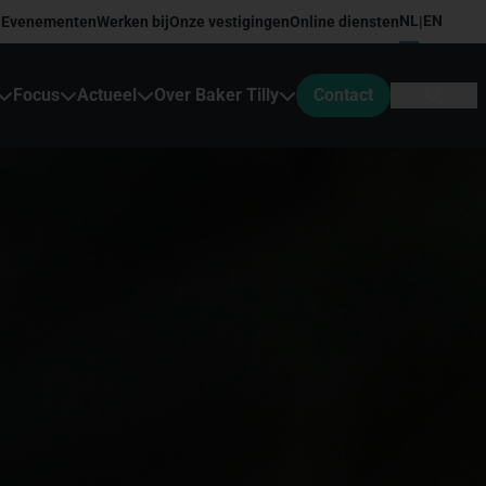
NL
EN
Evenementen
Werken bij
Onze vestigingen
Online diensten
|
Focus
Actueel
Over Baker Tilly
Contact