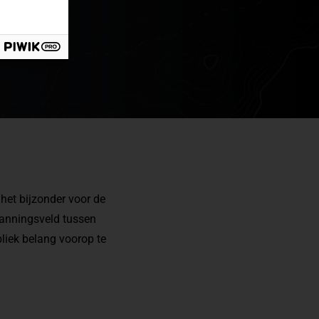
het bijzonder voor de
panningsveld tussen
liek belang voorop te