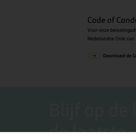
Code of Condu
Voor onze belastingadv
Nederlandse Orde van
Download de C
Blijf op de
de laatste