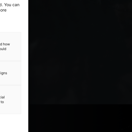
ed. You can
more
and how
ould
aigns
ial
 to