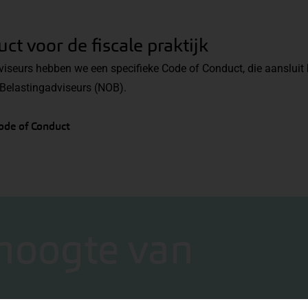
ct voor de fiscale praktijk
iseurs hebben we een specifieke Code of Conduct, die aansluit bi
 Belastingadviseurs (NOB).
ode of Conduct
 hoogte van