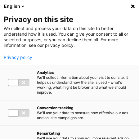
Ga direct naar de inhoud
English
Men
Privacy on this site
We collect and process your data on this site to better
understand how it is used. You can give your consent to all or
selected purposes, or you can decline them all. For more
information, see our privacy policy.
Privacy policy
Analytics
We'll collect information about your visit to our site. It
helps us understand how the site is used – what's
working, what might be broken and what we should
improve.
Conversion tracking
We'll use your data to measure how effective our ads
and on-site campaigns are.
Remarketing
We'll use your data to show you more relevant ads on