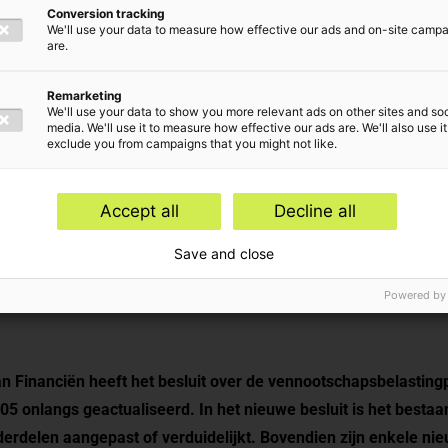
ingplicht
Conversion tracking
We'll use your data to measure how effective our ads and on-site camp
are.
erenigingen
Remarketing
We'll use your data to show you more relevant ads on other sites and soc
media. We'll use it to measure how effective our ads are. We'll also use it
exclude you from campaigns that you might not like.
 onderwerpen
Accept all
Decline all
dvies,
Advisering Vennootschapsbelasting
Save and close
Powered by
n Financiën heeft het besluit over de vennootschapsbelastingp
05 onlangs geactualiseerd. In het nieuwe besluit is het bestaa
derdelen aangepast of verduidelijkt. Bovendien zijn enkele ni