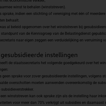
n het economische verkeer;
armee winst te behalen (winststreven).
 sprake, indien een stichting of vereniging met één of meerdere 
ten behaalt.
 was al beleid opgenomen over het winststreven bij gesubsidieerd
en standpunt van de Kennisgroep van de Belastingdienst
gepublic
ssecretaris naar eigen zeggen een verduidelijking en verruiming 
gesubsidieerde instellingen
 heeft de staatssecretaris het volgende goedgekeurd over het win
ingen:
s geen sprake voor zover gesubsidieerde instellingen, volgens st
haalde overschotten moeten aanwenden overeenkomstig de subsi
subsidieverstrekker.
een winststreven kan ook sprake zijn als de instelling haar ink
viteiten voor meer dan 70% verkrijgt uit subsidies en daarnaast 