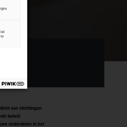
aigns
ial
 to
licht van stichtingen
nde beleid
euwe onderdelen in het