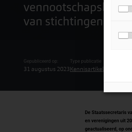
vennootschapsbelast
van stichtingen en v
Gepubliceerd op:
Type publicatie
Gerelateerde
31 augustus 2023
Kennisartikel
Belastinga
De Staatssecretaris
va
en verenigingen uit 20
geactualiseerd, op on