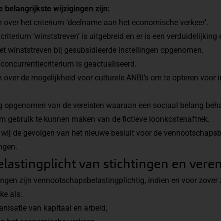
belangrijkste wijzigingen zijn:
 over het criterium ‘deelname aan het economische verkeer’.
criterium ‘winststreven’ is uitgebreid en er is een verduidelijkin
et winststreven bij gesubsidieerde instellingen opgenomen.
concurrentiecriterium is geactualiseerd.
 over de mogelijkheid voor culturele ANBI’s om te opteren voor i
ing opgenomen van de vereisten waaraan een sociaal belang beha
m gebruik te kunnen maken van de fictieve loonkostenaftrek.
en wij de gevolgen van het nieuwe besluit voor de vennootschapsb
ingen.
lastingplicht van stichtingen en vere
ingen zijn vennootschapsbelastingplichtig, indien en voor zover
ke als:
isatie van kapitaal en arbeid;