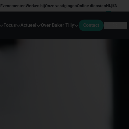
NL
EN
Evenementen
Werken bij
Onze vestigingen
Online diensten
|
Focus
Actueel
Over Baker Tilly
Contact