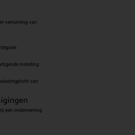
g en verruiming van
ntegrale
rtigende instelling
elastingplicht van
nigingen
 zij een onderneming