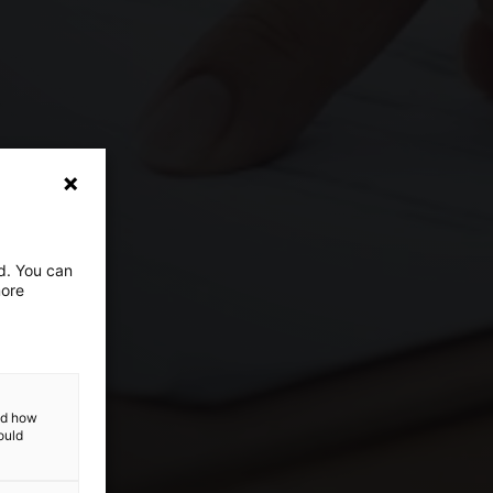
ed. You can
more
and how
ould