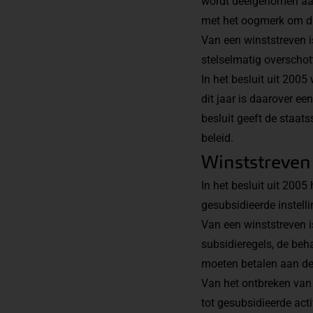
wordt deelgenomen aa
met het oogmerk om da
Van een winststreven is
stelselmatig overschot
In het besluit uit 2005
dit jaar is daarover e
besluit geeft de staat
beleid.
Winststreven 
In het besluit uit 2005
gesubsidieerde instell
Van een winststreven i
subsidieregels, de be
moeten betalen aan de 
Van het ontbreken van 
tot gesubsidieerde acti