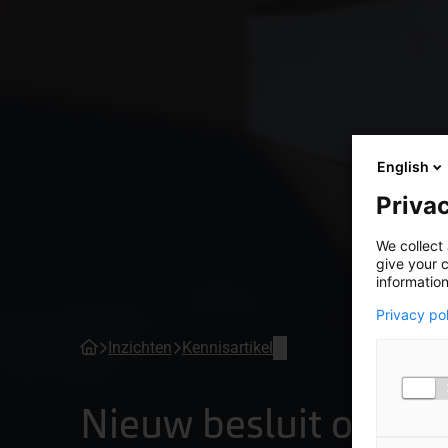
English
Privac
We collect 
give your c
information
Privacy po
Inzichten
Kennisartikel
Nieuw besluit over