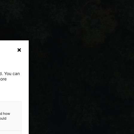
ed. You can
more
and how
ould