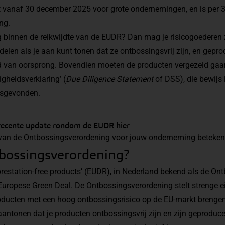
t vanaf 30 december 2025 voor grote ondernemingen, en is per 
ng.
 binnen de reikwijdte van de EUDR? Dan mag je risicogoederen 
delen als je aan kunt tonen dat ze ontbossingsvrij zijn, en gepr
d van oorsprong. Bovendien moeten de producten vergezeld gaa
gheidsverklaring’ (
Due Diligence Statement
of DSS), die bewijs 
tsgevonden.
recente update rondom de EUDR hier
van de Ontbossingsverordening voor jouw onderneming betekenen, 
tbossingsverordening?
restation-free products’ (EUDR), in Nederland bekend als de On
Europese Green Deal. De Ontbossingsverordening stelt strenge 
ducten met een hoog ontbossingsrisico op de EU-markt brengen,
antonen dat je producten ontbossingsvrij zijn en zijn geproduce