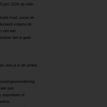
30 juni 2026 op mkb-
zoals hout, cacao en
oduceerd volgens de
n van een
leveren dat er geen
lees je in dit artikel.
tbossingsverordening,
eisen aan
 exporteren of
erd in