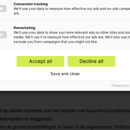
teurs,
Conversion tracking
We'll use your data to measure how effective our ads and on-site camp
are.
 handelaren
Remarketing
We'll use your data to show you more relevant ads on other sites and soc
media. We'll use it to measure how effective our ads are. We'll also use it
exclude you from campaigns that you might not like.
rwerpen
Accept all
Decline all
,
Internationaal btw-advies,
Nationaal btw-advies
Save and close
Powered by
 op allerlei manieren aan het behalen van haar klimaatambities
belangrijke rol weggelegd.
om de groene doelstellingen te halen is de zogenoemde ‘Ontboss