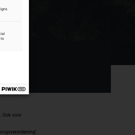
aigns
ial
 to
. Ook voor
ingsverordening’.