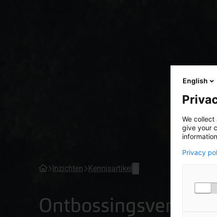
English
Privac
We collect 
give your c
information
Privacy po
Inzichten
Kennisartikel
Ontbossingsverorde