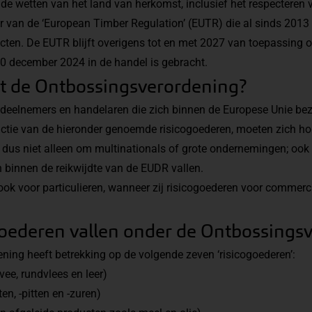
e wetten van het land van herkomst, inclusief het respecteren
 van de ‘European Timber Regulation’ (EUTR) die al sinds 2013 
ten. De EUTR blijft overigens tot en met 2027 van toepassing o
0 december 2024 in de handel is gebracht.
dt de Ontbossingsverordening?
eelnemers en handelaren die zich binnen de Europese Unie be
uctie van de hieronder genoemde risicogoederen, moeten zich h
dus niet alleen om multinationals of grote ondernemingen; ook 
binnen de reikwijdte van de EUDR vallen.
ook voor particulieren, wanneer zij risicogoederen voor commerc
goederen vallen onder de Ontbossings
ing heeft betrekking op de volgende zeven ‘risicogoederen’:
vee, rundvlees en leer)
en, -pitten en -zuren)