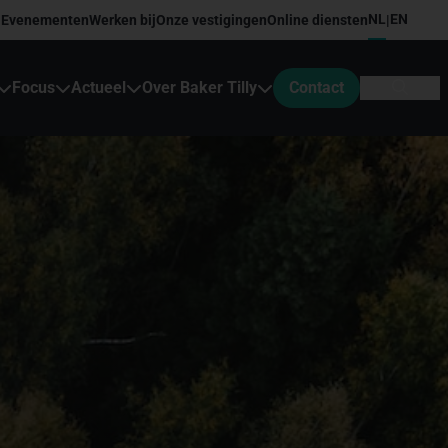
NL
EN
Evenementen
Werken bij
Onze vestigingen
Online diensten
|
Focus
Actueel
Over Baker Tilly
Contact