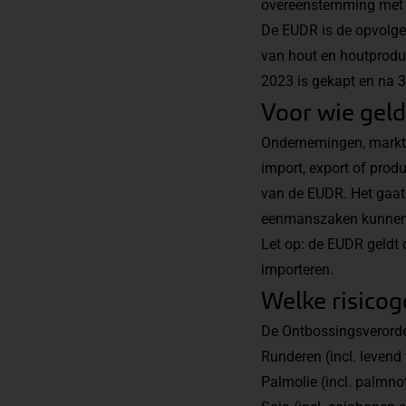
overeenstemming met d
De EUDR is de opvolger
van hout en houtproduc
2023 is gekapt en na 3
Voor wie gel
Ondernemingen, marktd
import, export of prod
van de EUDR. Het gaat 
eenmanszaken kunnen 
Let op: de EUDR geldt 
importeren.
Welke risico
De Ontbossingsverorden
Runderen (incl. levend 
Palmolie (incl. palmnot