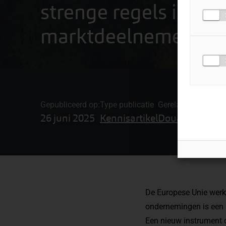
strenge regels impor
marktdeelnemers en
Gepubliceerd op:
Type publicatie
Gerelateerde onde
26 juni 2025
Kennisartikel
Douane-advies
De Europese Unie werkt
ondernemingen is een 
Een nieuw instrument 