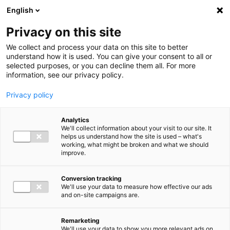
Ga direct naar de inhoud
English
Men
Privacy on this site
We collect and process your data on this site to better
understand how it is used. You can give your consent to all or
selected purposes, or you can decline them all. For more
information, see our privacy policy.
Privacy policy
Analytics
We'll collect information about your visit to our site. It
helps us understand how the site is used – what's
working, what might be broken and what we should
improve.
Conversion tracking
We'll use your data to measure how effective our ads
and on-site campaigns are.
Remarketing
We'll use your data to show you more relevant ads on