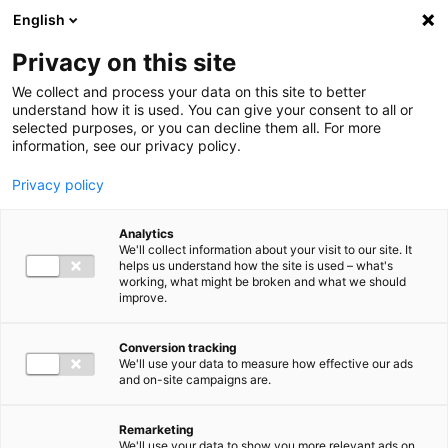
Ga direct naar de inhoud
English
Men
Privacy on this site
We collect and process your data on this site to better
understand how it is used. You can give your consent to all or
selected purposes, or you can decline them all. For more
information, see our privacy policy.
Privacy policy
Analytics
We'll collect information about your visit to our site. It
helps us understand how the site is used – what's
working, what might be broken and what we should
improve.
Conversion tracking
We'll use your data to measure how effective our ads
and on-site campaigns are.
Remarketing
We'll use your data to show you more relevant ads on