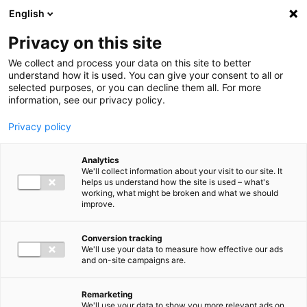
Ga direct naar de inhoud
English
Men
Privacy on this site
We collect and process your data on this site to better
understand how it is used. You can give your consent to all or
selected purposes, or you can decline them all. For more
information, see our privacy policy.
Privacy policy
Analytics
We'll collect information about your visit to our site. It
helps us understand how the site is used – what's
working, what might be broken and what we should
improve.
Conversion tracking
We'll use your data to measure how effective our ads
and on-site campaigns are.
Remarketing
We'll use your data to show you more relevant ads on