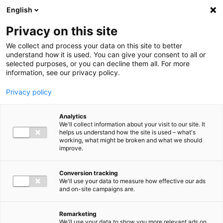
Ga direct naar de inhoud
English
Men
Privacy on this site
We collect and process your data on this site to better
understand how it is used. You can give your consent to all or
selected purposes, or you can decline them all. For more
information, see our privacy policy.
Privacy policy
Analytics
We'll collect information about your visit to our site. It
helps us understand how the site is used – what's
working, what might be broken and what we should
improve.
Conversion tracking
We'll use your data to measure how effective our ads
and on-site campaigns are.
Remarketing
We'll use your data to show you more relevant ads on