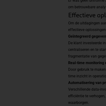
Er was geen uniforme 
om betrouwbare analyse
Effectieve op
Om de uitdagingen aan 
effectieve oplossingen
Geïntegreerd gegeve
De klant investeerde 
centraliseren en te st
fragmentatie van gege
Real-time monitoring 
Door gebruik te maken 
time inzicht in operat
Automatisering van p
Verschillende data-in
efficiëntie te verhoge
waarborgen.