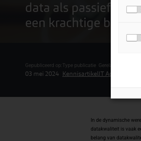
data als passief hul
een krachtige bron v
Gepubliceerd op:
Type publicatie
Gerelateerde onde
03 mei 2024
Kennisartikel
IT Advisory,
Da
In de dynamische werel
datakwaliteit is vaak 
belang van datakwalite