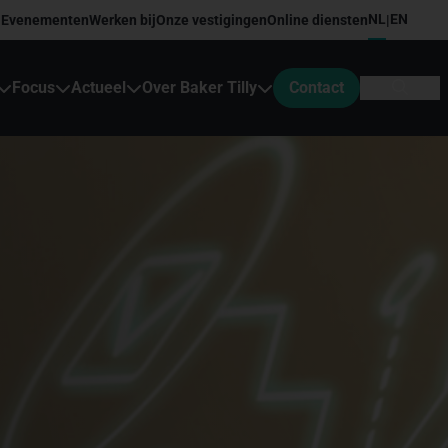
NL
EN
Evenementen
Werken bij
Onze vestigingen
Online diensten
|
Focus
Actueel
Over Baker Tilly
Contact