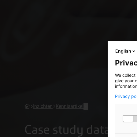
English
Privac
We collect 
give your c
information
Privacy po
Inzichten
Kennisartikel
Case study datakwali