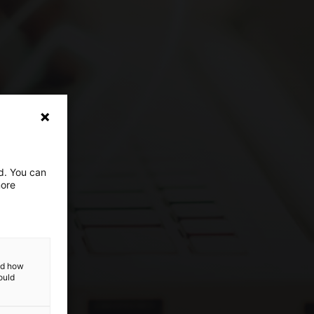
ed. You can
more
and how
ould