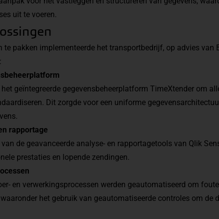
aanpak voor het vastleggen en structureren van gegevens, waard
s uit te voeren.
lossingen
te pakken implementeerde het transportbedrijf, op advies van Ba
:
nsbeheerplatform
in het geïntegreerde gegevensbeheerplatform TimeXtender om al
andaardiseren. Dit zorgde voor een uniforme gegevensarchitectu
vens.
en rapportage
van de geavanceerde analyse- en rapportagetools van Qlik Sense
ionele prestaties en lopende zendingen.
rocessen
voer- en verwerkingsprocessen werden geautomatiseerd om foute
n, waaronder het gebruik van geautomatiseerde controles om de d