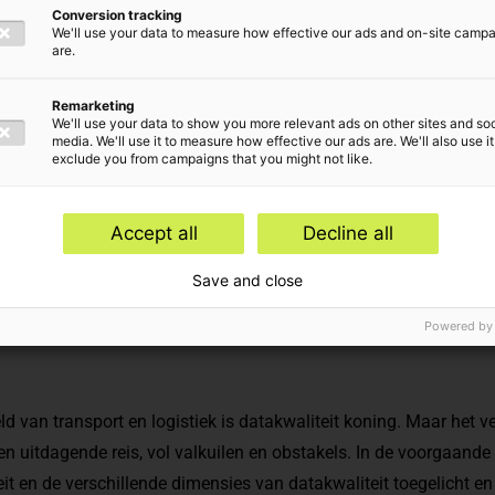
pmiddel naar
Conversion tracking
We'll use your data to measure how effective our ads and on-site camp
are.
an inzicht
Remarketing
We'll use your data to show you more relevant ads on other sites and soc
media. We'll use it to measure how effective our ads are. We'll also use it
exclude you from campaigns that you might not like.
rwerpen
Accept all
Decline all
ta Analytics
Save and close
Powered by
d van transport en logistiek is datakwaliteit koning. Maar het v
een uitdagende reis, vol valkuilen en obstakels. In de voorgaan
it
en de verschillende
dimensies van datakwaliteit
toegelicht e