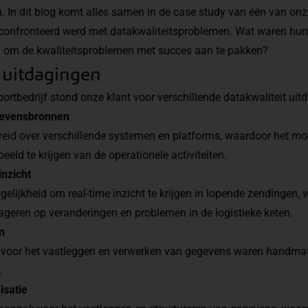
 In dit blog komt alles samen in de case study van één van onz
geconfronteerd werd met datakwaliteitsproblemen. Wat waren hu
in om de kwaliteitsproblemen met succes aan te pakken?
 uitdagingen
portbedrijf stond onze klant voor verschillende datakwaliteit uit
gevensbronnen
eid over verschillende systemen en platforms, waardoor het mo
beeld te krijgen van de operationele activiteiten.
inzicht
elijkheid om real-time inzicht te krijgen in lopende zendingen, 
ageren op veranderingen en problemen in de logistieke keten.
n
 voor het vastleggen en verwerken van gegevens waren handmati
.
isatie