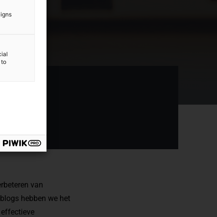
aigns
ial
 to
erbeteren van
de blogs hebben we
het
n
effectieve