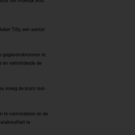
oor het moeilijk was
ker Tilly, een aantal
le gegevensbronnen te
ur en verminderde de
, kreeg de klant real-
n te verminderen en de
atakwaliteit te