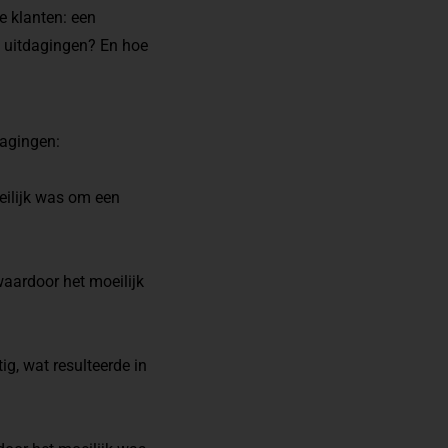
e klanten: een
n uitdagingen? En hoe
dagingen:
eilijk was om een
waardoor het moeilijk
g, wat resulteerde in