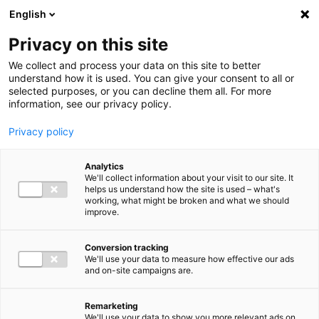
Ga direct naar de inhoud
English
Men
Privacy on this site
We collect and process your data on this site to better
understand how it is used. You can give your consent to all or
selected purposes, or you can decline them all. For more
information, see our privacy policy.
Privacy policy
Analytics
We'll collect information about your visit to our site. It
helps us understand how the site is used – what's
working, what might be broken and what we should
improve.
Conversion tracking
We'll use your data to measure how effective our ads
and on-site campaigns are.
Remarketing
We'll use your data to show you more relevant ads on