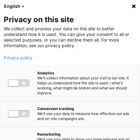
Ga direct naar de inhoud
English
Men
Privacy on this site
We collect and process your data on this site to better
understand how it is used. You can give your consent to all or
selected purposes, or you can decline them all. For more
information, see our privacy policy.
Privacy policy
Analytics
We'll collect information about your visit to our site. It
helps us understand how the site is used – what's
working, what might be broken and what we should
improve.
Conversion tracking
We'll use your data to measure how effective our ads
and on-site campaigns are.
Remarketing
We'll use your data to show you more relevant ads on