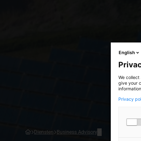
English
Privac
We collect 
give your c
information
Privacy po
Diensten
Business Advisory