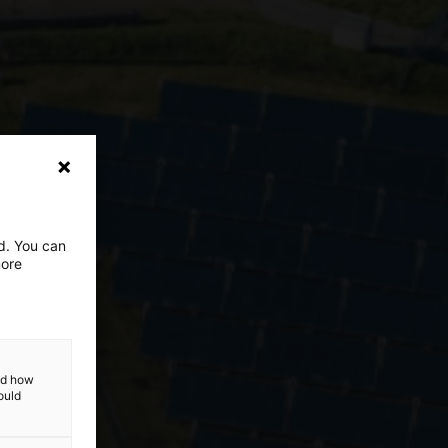
ed. You can
more
and how
ould