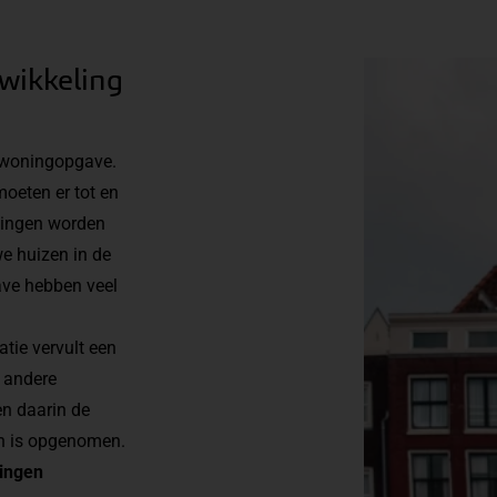
wikkeling
 woningopgave.
oeten er tot en
ingen worden
e huizen in de
ave hebben veel
tie vervult een
r andere
en daarin de
lan is opgenomen.
dingen