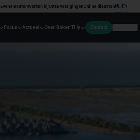
NL
EN
Evenementen
Werken bij
Onze vestigingen
Online diensten
|
Focus
Actueel
Over Baker Tilly
Contact