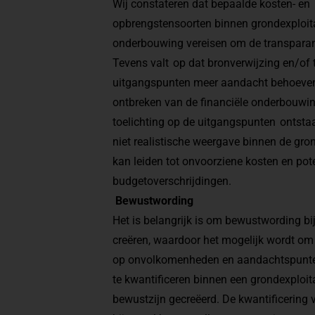
Wij constateren dat bepaalde kosten- en
opbrengstensoorten binnen grondexploita
onderbouwing vereisen om de transparan
Tevens valt op dat bronverwijzing en/of 
uitgangspunten meer aandacht behoeven
ontbreken van de financiële onderbouwin
toelichting op de uitgangspunten ontsta
niet realistische weergave binnen de gron
kan leiden tot onvoorziene kosten en pote
budgetoverschrijdingen.
Bewustwording
Het is belangrijk is om bewustwording bij 
creëren, waardoor het mogelijk wordt om 
op onvolkomenheden en aandachtspunten.
te kwantificeren binnen een grondexploita
bewustzijn gecreëerd. De kwantificering v