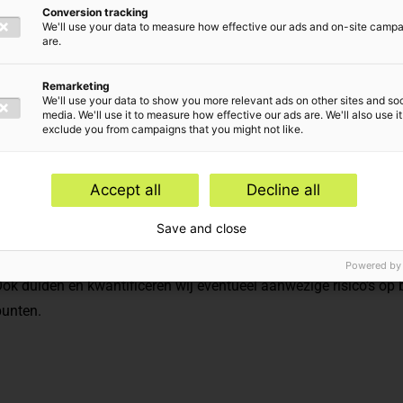
Conversion tracking
kkeling
We'll use your data to measure how effective our ads and on-site camp
are.
Remarketing
We'll use your data to show you more relevant ads on other sites and soc
media. We'll use it to measure how effective our ads are. We'll also use it
exclude you from campaigns that you might not like.
Accept all
Decline all
Save and close
 op grondexploitaties? Baker Tilly analyseert en controleert de u
Powered by
ok duiden en kwantificeren wij eventueel aanwezige risico’s op 
punten.