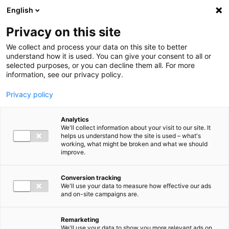
Ga direct naar de inhoud
English
Men
Privacy on this site
We collect and process your data on this site to better
understand how it is used. You can give your consent to all or
selected purposes, or you can decline them all. For more
information, see our privacy policy.
Privacy policy
Analytics
We'll collect information about your visit to our site. It
helps us understand how the site is used – what's
working, what might be broken and what we should
improve.
Conversion tracking
We'll use your data to measure how effective our ads
and on-site campaigns are.
Remarketing
We'll use your data to show you more relevant ads on