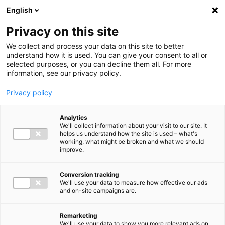
Ga direct naar de inhoud
English
Men
Privacy on this site
We collect and process your data on this site to better
understand how it is used. You can give your consent to all or
selected purposes, or you can decline them all. For more
information, see our privacy policy.
Privacy policy
Analytics
We'll collect information about your visit to our site. It
helps us understand how the site is used – what's
working, what might be broken and what we should
improve.
Conversion tracking
We'll use your data to measure how effective our ads
and on-site campaigns are.
Remarketing
We'll use your data to show you more relevant ads on