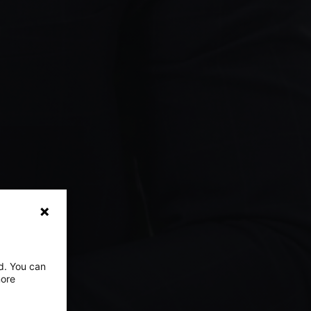
ed. You can
more