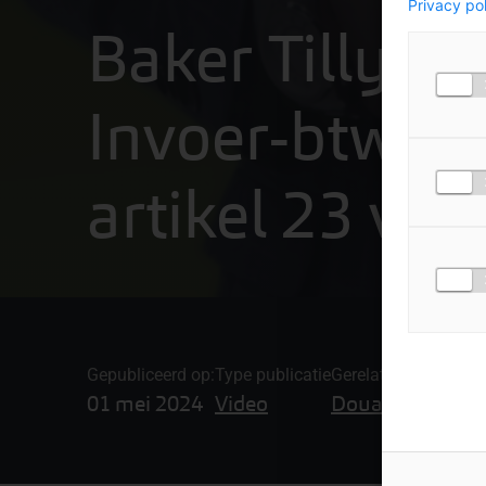
Privacy po
Baker Tilly Bit
Invoer-btw en
artikel 23 ve
Gepubliceerd op:
Type publicatie
Gerelateerde onder
01 mei 2024
Video
Douane-advies,