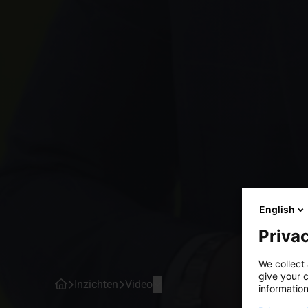
English
Privac
We collect 
give your c
Inzichten
Video
information