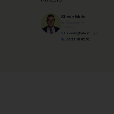
Stevie Mols
Sr. Manager VAT
Advisory
s.mols@bakertilly.nl
06 21 18 62 01