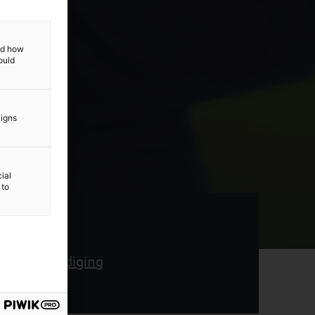
and how
ould
aigns
ial
 to
rtegenwoordiging