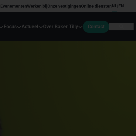
NL
EN
Evenementen
Werken bij
Onze vestigingen
Online diensten
|
Focus
Actueel
Over Baker Tilly
Contact