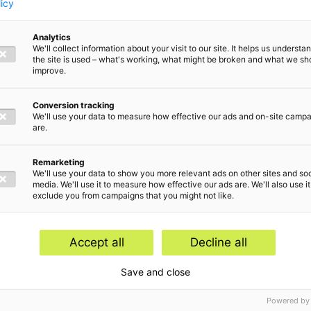
licy
es:
Analytics
We'll collect information about your visit to our site. It helps us underst
the site is used – what's working, what might be broken and what we sh
 de
improve.
Conversion tracking
rgunning
We'll use your data to measure how effective our ads and on-site camp
are.
Remarketing
We'll use your data to show you more relevant ads on other sites and soc
media. We'll use it to measure how effective our ads are. We'll also use it
exclude you from campaigns that you might not like.
werpen
Accept all
Decline all
Internationaal btw-advies,
Btw-compliance en -ve
Save and close
Powered by