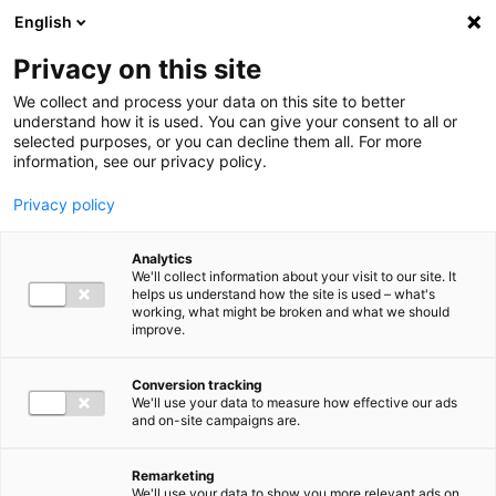
Ga direct naar de inhoud
English
Men
Privacy on this site
We collect and process your data on this site to better
understand how it is used. You can give your consent to all or
selected purposes, or you can decline them all. For more
information, see our privacy policy.
Privacy policy
Analytics
We'll collect information about your visit to our site. It
helps us understand how the site is used – what's
working, what might be broken and what we should
improve.
Conversion tracking
We'll use your data to measure how effective our ads
and on-site campaigns are.
Remarketing
We'll use your data to show you more relevant ads on