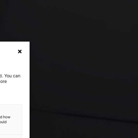
ed. You can
more
and how
ould