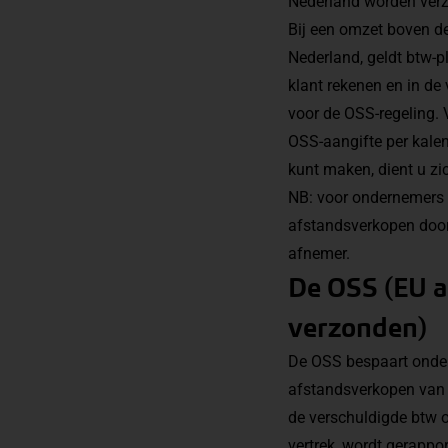
Nederland worden ver
Bij een omzet boven d
Nederland, geldt btw-p
klant rekenen en in de
voor de OSS-regeling.
OSS-aangifte per kalen
kunt maken, dient u zic
NB: voor ondernemers 
afstandsverkopen door d
afnemer.
De OSS (EU a
verzonden)
De OSS bespaart ondern
afstandsverkopen van g
de verschuldigde btw 
vertrek, wordt gerappo