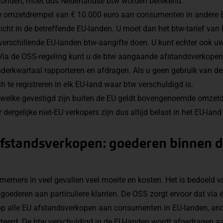
zonden, moet dus Nederlandse btw worden berekend.
e omzetdrempel van € 10.000 euro aan consumenten in andere 
licht in de betreffende EU-landen. U moet dan het btw-tarief van
 verschillende EU-landen btw-aangifte doen. U kunt echter ook u
 Via de OSS-regeling kunt u de btw aangaande afstandsverkope
derkwartaal rapporteren en afdragen. Als u geen gebruik van de 
h te registreren in elk EU-land waar btw verschuldigd is.
welke gevestigd zijn buiten de EU geldt bovengenoemde omzetd
ergelijke niet-EU verkopers zijn dus altijd belast in het EU-land
fstandsverkopen: goederen binnen 
emers in veel gevallen veel moeite en kosten. Het is bedoeld vo
oederen aan particuliere klanten. De OSS zorgt ervoor dat via é
op alle EU afstandsverkopen aan consumenten in EU-landen, and
rteerd. De btw verschuldigd in de EU-landen wordt afgedragen a