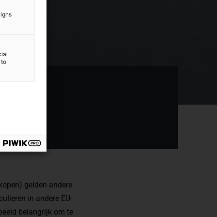
aigns
ial
 to
kopen) gelden andere
ulieren in andere EU-
rbeeld belangrijk om te