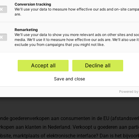
Conversion tracking
We'll use your data to measure how effective our ads and on-site camp
are.
Remarketing
We'll use your data to show you more relevant ads on other sites and soc
media. We'll use it to measure how effective our ads are. We'll also use it
exclude you from campaigns that you might not like.
nderwerpen
Accept all
Decline all
en Compliance
Save and close
Powered by
ende goederenverkopen aan consumenten in de EU (afstandsver
rkopen aan klanten in Nederland. Verkoopt u goederen aan partic
ebsite, marktplaats of elektronische interface? Dan is het bijvoo