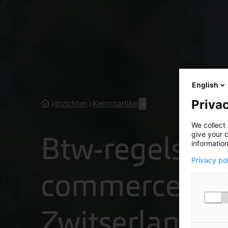
English
Privac
Inzichten
Kennisartikel
We collect 
Btw-regels vo
give your c
information
Privacy po
commerce in 
Zwitserland: 