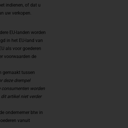
et indienen, of dat u
an uw verkopen.
ndere EU-landen worden
igd in het EU-land van
EU als voor goederen
der voorwaarden de
en gemaakt tussen
r deze drempel
ge consumenten worden
t artikel niet verder
t de ondernemer btw in
goederen vanuit