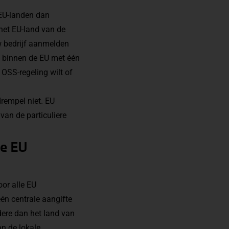
EU-landen dan
 het EU-land van de
w bedrijf aanmelden
n binnen de EU met één
OSS-regeling wilt of
rempel niet. EU
 van de particuliere
de EU
or alle EU
én centrale aangifte
ere dan het land van
an de lokale