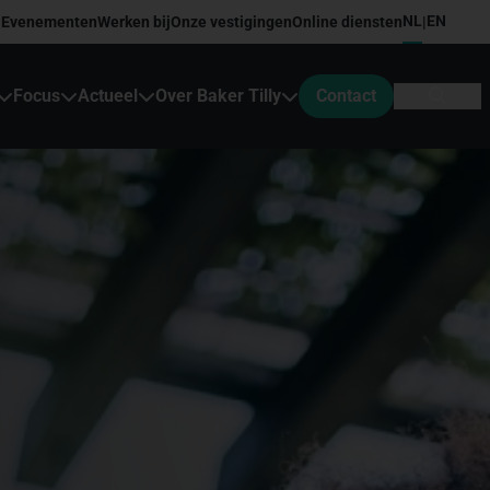
NL
EN
Evenementen
Werken bij
Onze vestigingen
Online diensten
|
Focus
Actueel
Over Baker Tilly
Contact