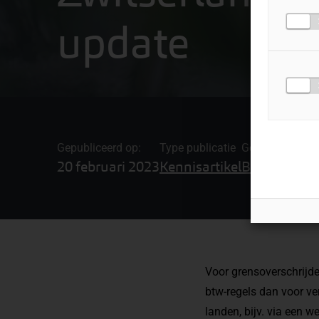
update
Gepubliceerd op:
Type publicatie
Gerelateerde o
20 februari 2023
Kennisartikel
Btw-advies 
Voor grensoverschrijd
btw-regels dan voor ve
landen, bijv. via een w