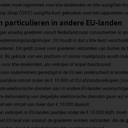
landen moet registreren voor btw-doeleinden en btw-aangiften mo
p Shop (‘OSS’) aangifte kunt gebruiken voor het rapporteren v
 particulieren in andere EU-landen
ingen waarbij goederen vanuit Nederland naar consumenten in a
'bestemmingslandprincipe'. Dit houdt in dat u btw bent verschuld
deren. Dit geldt zowel voor goederen verzonden van buiten de 
U. Bij gebruik van een platform of online marktplaats wordt on
e, voor btw-doeleinden, als verkoper of koper beschouwd.
nt voor ondernemers gevestigd in de EU een onderscheid te word
aarlijkse omzet onder de € 10.000 uit EU afstandsverkopen (
Voo
e elektronische diensten aan in andere EU-landen woonachti
-behandeling van dergelijke elektronische diensten gaan wij in di
et een omzet van meer dan € 10.000 daaruit:
an verkopen in EU-landen jaarlijks onder de € 10.000 blijft, moe
het EU-land van waaruit de goederen worden verzonden. Als de 