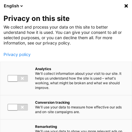
Ga direct naar de inhoud
English
Men
Privacy on this site
We collect and process your data on this site to better
understand how it is used. You can give your consent to all or
selected purposes, or you can decline them all. For more
information, see our privacy policy.
Privacy policy
Analytics
We'll collect information about your visit to our site. It
helps us understand how the site is used – what's
working, what might be broken and what we should
improve.
Conversion tracking
We'll use your data to measure how effective our ads
and on-site campaigns are.
Remarketing
We'll use your data to show you more relevant ads on