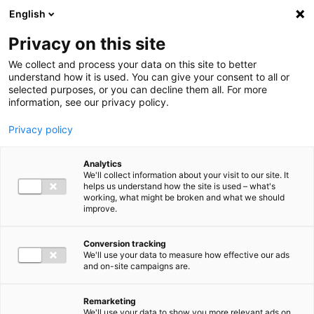
Ga direct naar de inhoud
English
Men
Privacy on this site
We collect and process your data on this site to better
understand how it is used. You can give your consent to all or
selected purposes, or you can decline them all. For more
information, see our privacy policy.
Privacy policy
Analytics
We'll collect information about your visit to our site. It
helps us understand how the site is used – what's
working, what might be broken and what we should
improve.
Conversion tracking
We'll use your data to measure how effective our ads
and on-site campaigns are.
Remarketing
We'll use your data to show you more relevant ads on