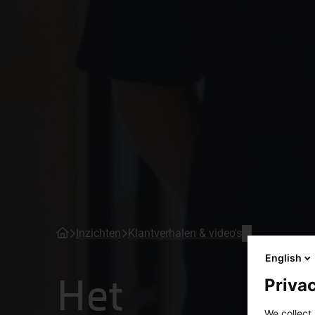
Inzichten
Klantverhalen & video's
English
Het
Privac
We collect 