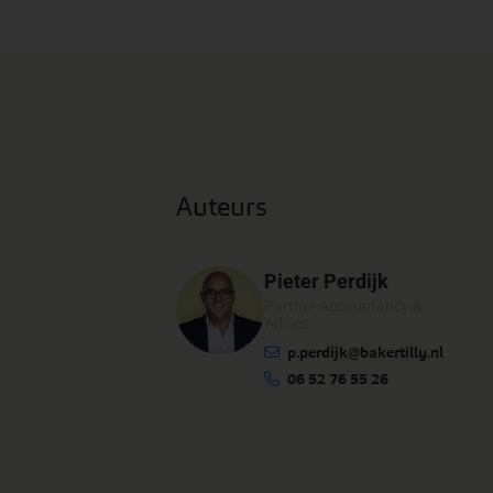
Auteurs
Pieter Perdijk
Partner Accountancy &
Advies
p.perdijk@bakertilly.nl
06 52 76 55 26