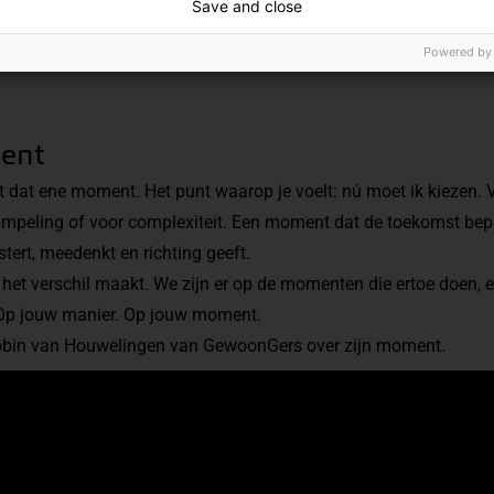
Save and close
Powered by
ent
 dat ene moment. Het punt waarop je voelt: nú moet ik kiezen. V
impeling of voor complexiteit. Een moment dat de toekomst bep
stert, meedenkt en richting geeft.
y het verschil maakt. We zijn er op de momenten die ertoe doen, 
. Op jouw manier. Op jouw moment.
 Robin van Houwelingen van GewoonGers over zijn moment.