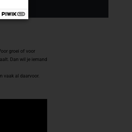
oor groei of voor
aalt. Dan wil je iemand
en vaak al daarvoor.