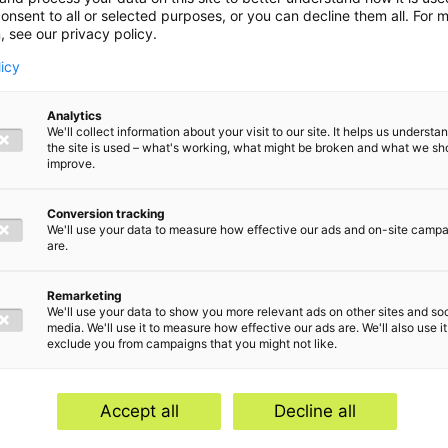
erhaal
onsent to all or selected purposes, or you can decline them all. For 
, see our privacy policy.
licy
n
Analytics
We'll collect information about your visit to our site. It helps us underst
the site is used – what's working, what might be broken and what we sh
 van
improve.
Conversion tracking
We'll use your data to measure how effective our ads and on-site camp
are.
Remarketing
We'll use your data to show you more relevant ads on other sites and soc
media. We'll use it to measure how effective our ads are. We'll also use it
exclude you from campaigns that you might not like.
Gerelateerde onderwerpen
Accept all
Decline all
s
Accountancy & Advies