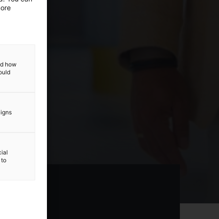
more
and how
ould
aigns
ial
 to