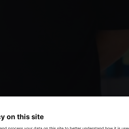
y on this site
and process your data on this site to better understand how it is us