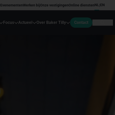
NL
EN
Evenementen
Werken bij
Onze vestigingen
Online diensten
|
Focus
Actueel
Over Baker Tilly
Contact