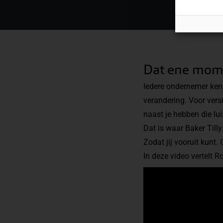
Dat ene mom
Iedere ondernemer kent
verandering. Voor vers
naast je hebben die lui
Dat is waar Baker Till
Zodat jij vooruit kunt
In deze video vertelt