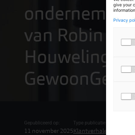
ondernemersv
give your c
information
Privacy po
van Robin va
Houwelingen
GewoonGers
Gepubliceerd op:
Type publicatie
11 november 2025
Klantverhalen & video'