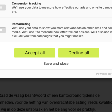
Conversion tracking
We'll use your data to measure how effective our ads and on-site camp
are.
Remarketing
We'll use your data to show you more relevant ads on other sites and soc
media. We'll use it to measure how effective our ads are. We'll also use it
exclude you from campaigns that you might not like.
 onderwerpen
Accept all
Decline all
s en Compliance
Save and close
Powered by
Raad de vraag beantwoord of een kantoorpand tijdens de
eden, voor de heffing van overdrachtsbelasting, reeds kwalific
wij in op deze uitspraak en het belang voor de praktijk.