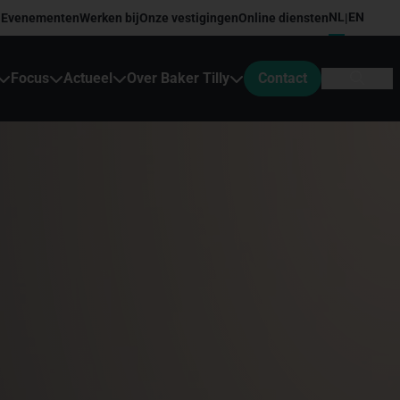
NL
EN
Evenementen
Werken bij
Onze vestigingen
Online diensten
|
Focus
Actueel
Over Baker Tilly
Contact