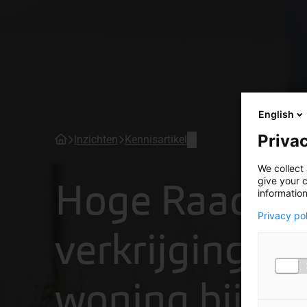
English
Privac
Inzichten
Kennisartikel
We collect 
Hoge Raad: e
give your c
information
Privacy po
verkrijging va
woning bij