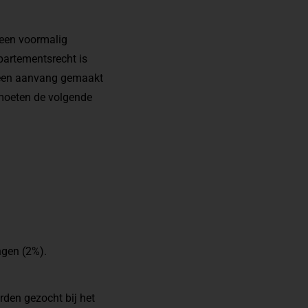
 een voormalig
partementsrecht is
 een aanvang gemaakt
 moeten de volgende
ngen (2%).
rden gezocht bij het