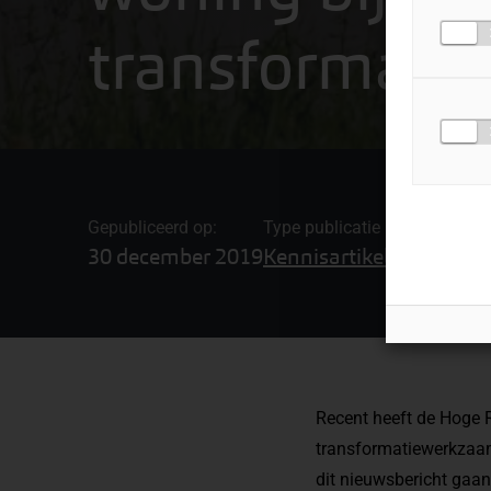
transformatie
Gepubliceerd op:
Type publicatie
Gerelateerde
30 december 2019
Kennisartikel
Btw-advie
Recent heeft de Hoge 
transformatiewerkzaamh
dit nieuwsbericht gaan 