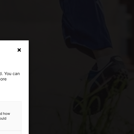
ed. You can
more
and how
ould