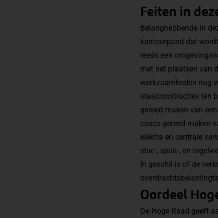
Feiten in dez
Belanghebbende in dez
kantoorpand dat wordt 
reeds een omgevingsve
met het plaatsen van 
werkzaamheden nog wo
staalconstructies ten 
gereed maken van een 
casco gereed maken va
elektra en centrale ver
stuc-, spuit-, en tegelw
In geschil is of de ver
overdrachtsbelastingta
Oordeel Hog
De Hoge Raad geeft aan