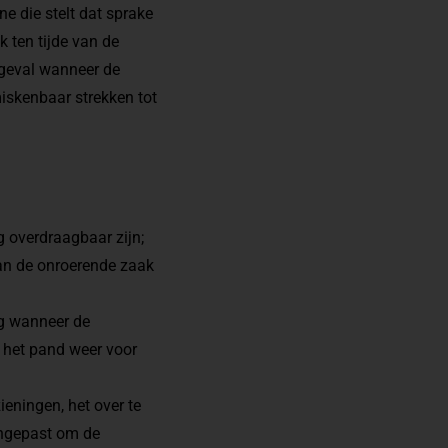
e die stelt dat sprake
 ten tijde van de
t geval wanneer de
skenbaar strekken tot
g overdraagbaar zijn;
van de onroerende zaak
ng wanneer de
 het pand weer voor
eningen, het over te
angepast om de