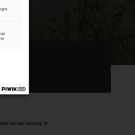
aigns
ial
 to
eert als een woning. In