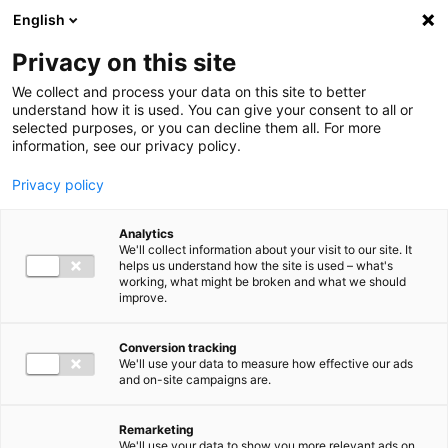
Ga direct naar de inhoud
English
Men
Privacy on this site
We collect and process your data on this site to better
understand how it is used. You can give your consent to all or
selected purposes, or you can decline them all. For more
information, see our privacy policy.
Privacy policy
Analytics
We'll collect information about your visit to our site. It
helps us understand how the site is used – what's
working, what might be broken and what we should
improve.
Conversion tracking
We'll use your data to measure how effective our ads
and on-site campaigns are.
Remarketing
We'll use your data to show you more relevant ads on