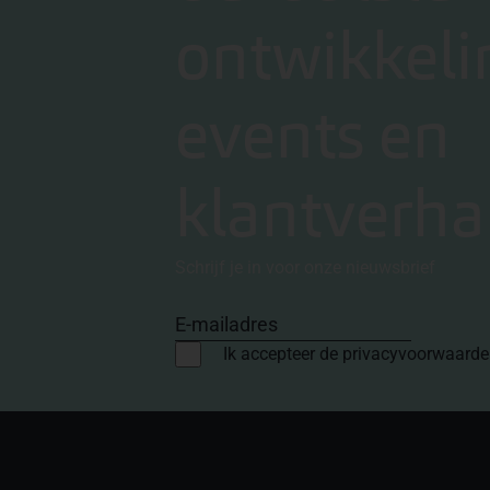
ontwikkeli
events en
klantverha
Schrijf je in voor onze nieuwsbrief
E-mailadres
Ik accepteer de privacyvoorwaard