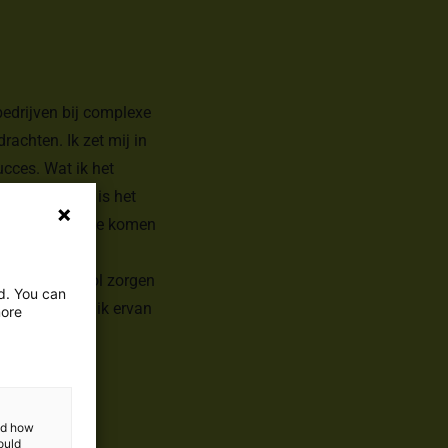
bedrijven bij complexe
achten. Ik zet mij in
cces. Wat ik het
en. Daarnaast is het
 kansen tegen te komen
n de sportschool zorgen
ed. You can
rijd en geniet ik ervan
more
and how
ould