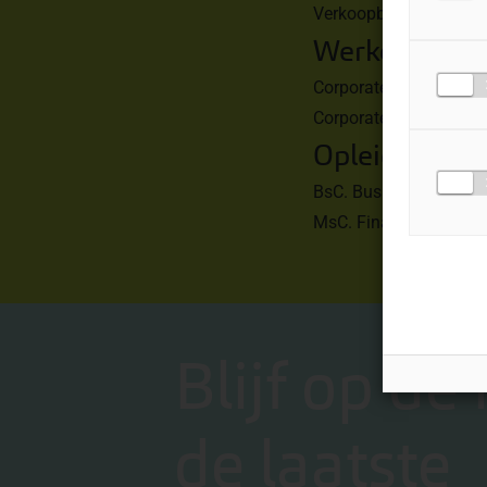
Verkoopbegeleiding.
Werkervaring
Corporate Finance Inte
Corporate Finance Cons
Opleiding:
BsC. Business Economi
MsC. Finance / Tilburg
Blijf op de
de laatste