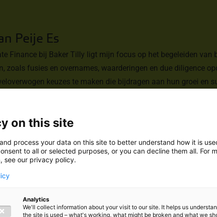
an Peije Es
te Finance bij Baker Tilly ligt mijn focus op het begeleiden van 
n, zoals fusies en overnames, waarderingen en due diligence opdr
weloverwogen keuzes te maken die bijdragen aan hun groei en su
vind, is de afwisseling tussen verschillende opdrachten en klant
ultaat van mijn advies te zien en steeds nieuwe uitdagingen en
y on this site
rdigheden verder ontwikkelen.
zig en breng veel tijd door met vrienden. Hardlopen en sporten i
and process your data on this site to better understand how it is us
 en even kan ontspannen. Ook ga ik regelmatig naar een Ajax-wedst
onsent to all or selected purposes, or you can decline them all. For 
, see our privacy policy.
op een gezellig terrasje in de stad te zitten.
r aan onder andere:
licy
e;
Analytics
We'll collect information about your visit to our site. It helps us underst
the site is used – what's working, what might be broken and what we sh