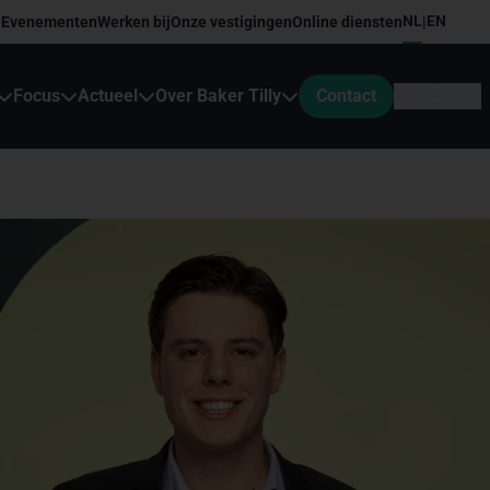
NL
EN
Evenementen
Werken bij
Onze vestigingen
Online diensten
|
Focus
Actueel
Over Baker Tilly
Contact