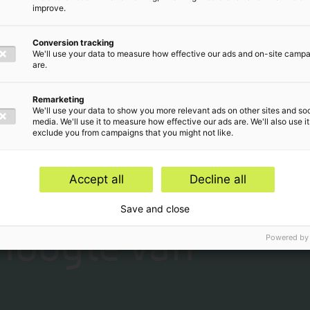
improve.
:
Conversion tracking
We'll use your data to measure how effective our ads and on-site camp
rn / Baker Tilly (feb 2025 – jun 2025)
are.
ultant / Baker Tilly (aug 2025 - heden)
Remarketing
We'll use your data to show you more relevant ads on other sites and soc
cs / Tilburg University (2019 – 2022)
media. We'll use it to measure how effective our ads are. We'll also use it
exclude you from campaigns that you might not like.
 University (2023 - 2024)
Accept all
Decline all
Save and close
 hoogte van
Powered by