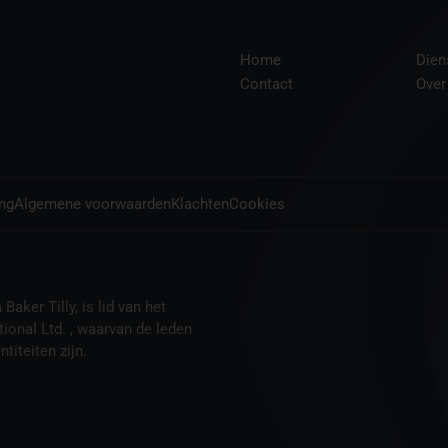
Home
Dien
Contact
Over
ing
Algemene voorwaarden
Klachten
Cookies
aker Tilly, is lid van het
tional Ltd. , waarvan de leden
titeiten zijn.