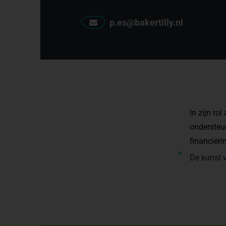
p.es@bakertilly.nl
In zijn ro
ondersteun
financier
“
De kunst v