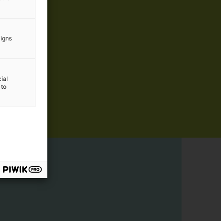
aigns
ial
 to