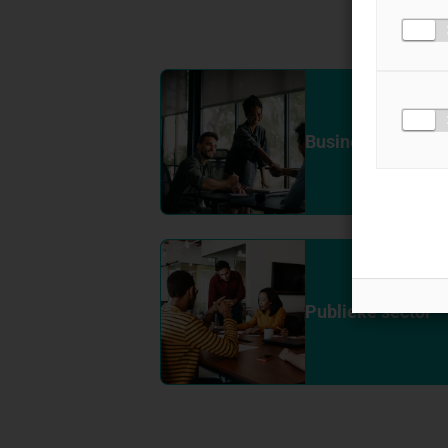
aansluit b
Business Service
Publieke sector