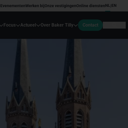
NL
EN
Evenementen
Werken bij
Onze vestigingen
Online diensten
|
Focus
Actueel
Over Baker Tilly
Contact