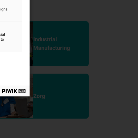
aigns
ial
Industrial
 to
Manufacturing
Zorg