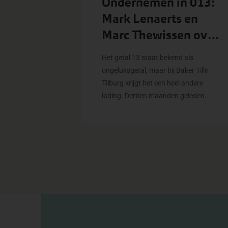
Ondernemen in 013:
Mark Lenaerts en
Marc Thewissen over
de kracht van
Het getal 13 staat bekend als
Tilburgse
ongeluksgetal, maar bij Baker Tilly
bedrijvigheid
Tilburg krijgt het een heel andere
lading. Dertien maanden geleden
openden we onze dertiende vestiging
in 013. In iets meer dan een jaar
ontdekten Mark Lenaerts, partner
Accountancy & Advies, en Marc
Thewissen, partner fiscaal, de kracht
van het typisch Tilburgse
ondernemerschap.