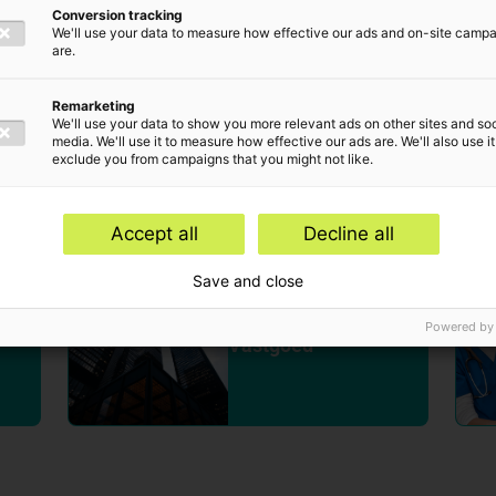
Conversion tracking
ij je dagelijkse praktijk.
We'll use your data to measure how effective our ads and on-site camp
are.
Remarketing
We'll use your data to show you more relevant ads on other sites and soc
media. We'll use it to measure how effective our ads are. We'll also use it
s
Consumer Goods
exclude you from campaigns that you might not like.
Accept all
Decline all
Save and close
Powered by
Vastgoed