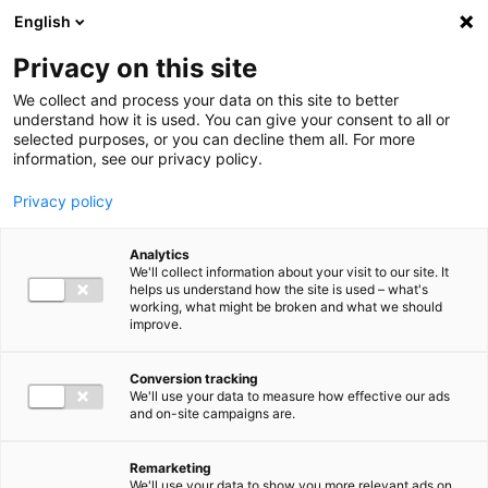
Ga direct naar de inhoud
English
Men
Privacy on this site
We collect and process your data on this site to better
understand how it is used. You can give your consent to all or
selected purposes, or you can decline them all. For more
information, see our privacy policy.
Privacy policy
Analytics
We'll collect information about your visit to our site. It
helps us understand how the site is used – what's
working, what might be broken and what we should
improve.
Conversion tracking
We'll use your data to measure how effective our ads
and on-site campaigns are.
Remarketing
We'll use your data to show you more relevant ads on