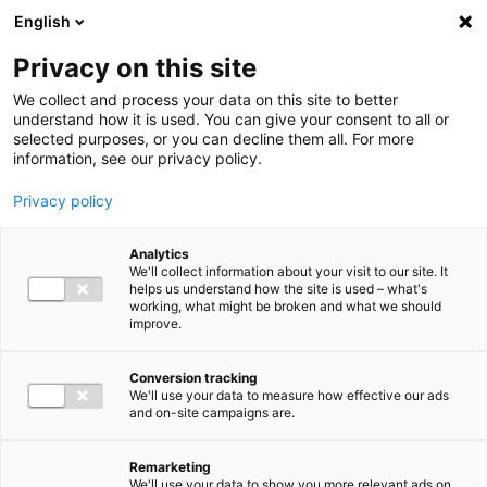
Ga direct naar de inhoud
English
Men
Privacy on this site
We collect and process your data on this site to better
understand how it is used. You can give your consent to all or
selected purposes, or you can decline them all. For more
information, see our privacy policy.
Privacy policy
Analytics
We'll collect information about your visit to our site. It
helps us understand how the site is used – what's
working, what might be broken and what we should
improve.
Conversion tracking
We'll use your data to measure how effective our ads
and on-site campaigns are.
Remarketing
We'll use your data to show you more relevant ads on