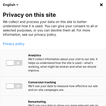
Ga direct naar de inhoud
English
Men
Privacy on this site
We collect and process your data on this site to better
understand how it is used. You can give your consent to all or
selected purposes, or you can decline them all. For more
information, see our privacy policy.
Privacy policy
Analytics
We'll collect information about your visit to our site. It
helps us understand how the site is used – what's
working, what might be broken and what we should
improve.
Conversion tracking
We'll use your data to measure how effective our ads
and on-site campaigns are.
Remarketing
We'll use your data to show you more relevant ads on