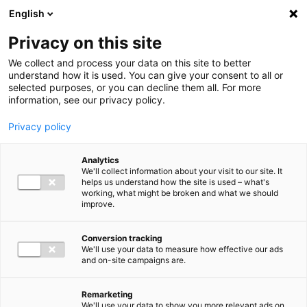
Ga direct naar de inhoud
English
Men
Privacy on this site
We collect and process your data on this site to better
understand how it is used. You can give your consent to all or
selected purposes, or you can decline them all. For more
information, see our privacy policy.
Privacy policy
Analytics
We'll collect information about your visit to our site. It
helps us understand how the site is used – what's
working, what might be broken and what we should
improve.
Conversion tracking
We'll use your data to measure how effective our ads
and on-site campaigns are.
Remarketing
We'll use your data to show you more relevant ads on