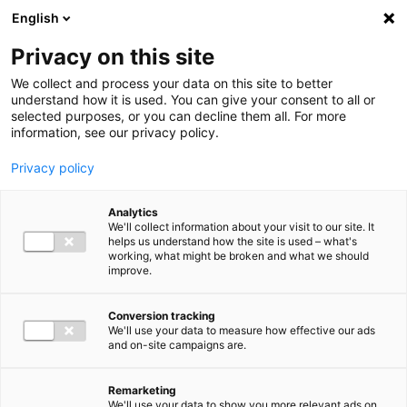
Ga direct naar de inhoud
English
Men
Privacy on this site
We collect and process your data on this site to better
understand how it is used. You can give your consent to all or
selected purposes, or you can decline them all. For more
information, see our privacy policy.
Privacy policy
Analytics
We'll collect information about your visit to our site. It
helps us understand how the site is used – what's
working, what might be broken and what we should
improve.
Conversion tracking
We'll use your data to measure how effective our ads
and on-site campaigns are.
Remarketing
We'll use your data to show you more relevant ads on