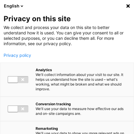
Ga direct naar de inhoud
English
Men
Privacy on this site
We collect and process your data on this site to better
understand how it is used. You can give your consent to all or
selected purposes, or you can decline them all. For more
information, see our privacy policy.
Privacy policy
Analytics
We'll collect information about your visit to our site. It
helps us understand how the site is used – what's
working, what might be broken and what we should
improve.
Conversion tracking
We'll use your data to measure how effective our ads
and on-site campaigns are.
Remarketing
We'll use your data to show you more relevant ads on