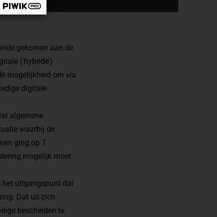
n einde gekomen aan de
tale (‘hybride’)
de mogelijkheid om via
edige digitale
 dat algemene
uatie waarbij de
men ging op 7
adering mogelijk moet
s het uitgangspunt dat
ng. Dat uit zich
odige bescheiden te