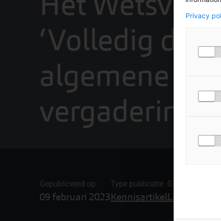
Het Wetsvoors
Privacy po
‘Volledig digi
algemene
vergadering’
Gepubliceerd op:
Type publicatie
Gerelateerde o
09 februari 2023
Kennisartikel
Legal Advis