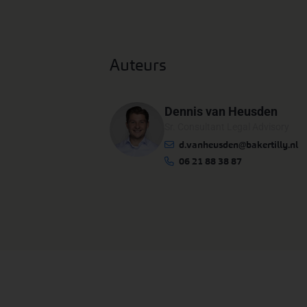
Auteurs
Dennis van Heusden
Sr. Consultant Legal Advisory
d.vanheusden@bakertilly.nl
06 21 88 38 87