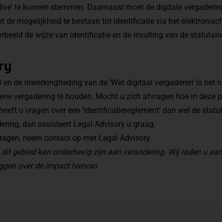
live’ te kunnen stemmen. Daarnaast moet de digitale vergaderin
nt de mogelijkheid te bestaan tot identificatie via het elektron
beeld de wijze van identificatie en de invulling van de statutair
ry
 en de inwerkingtreding van de ‘Wet digitaal vergaderen’ is het 
mene vergadering te houden. Mocht u zich afvragen hoe in deze 
heeft u vragen over een ‘identificatiereglement’ dan wel de statu
dering, dan assisteert Legal Advisory u graag.
vragen, neem contact op met Legal Advisory.
 dit gebied kan onderhevig zijn aan verandering. Wij raden u a
eggen over de impact hiervan.