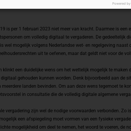
Powered by
d-19 is per 1 februari 2023 niet meer van kracht. Daarmee is ee
spersonen om volledig digitaal te vergaderen. De gedeeltelijk digi
is wel mogelijk volgens Nederlandse wet- en regelgeving naast 
lhoudersrechten uit te oefenen, maar dat geldt niet voor de voll
en klinkt een duidelijke wens om het wettelijk mogelijk te maken
 digitaal gehouden kunnen worden. Denk bijvoorbeeld aan de sit
n meerdere landen bevinden. Om aan deze wens tegemoet te ko
voorstel in consultatie die de volledig digitale algemene verg
tale vergadering zijn wel de nodige voorwaarden verbonden. Zo i
mogelijk een afspiegeling moet vormen van een fysieke vergaderi
plichte mogelijkheid om deel te nemen, het woord te voeren, de n