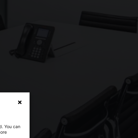
ed. You can
more