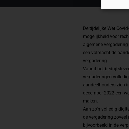
De tijdelijke Wet Covi
mogelijkheid voor recht
algemene vergadering 
een volmacht de aandee
vergadering.
Vanuit het bedrijfslev
vergaderingen volledig
aandeelhouders zich i
december 2022 een wets
maken.
Aan zo’n volledig digi
de vergadering zoveel 
bijvoorbeeld in de ver