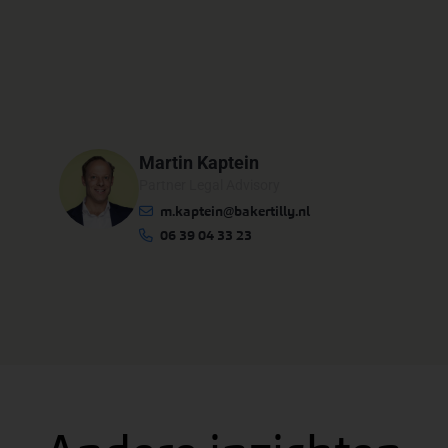
Martin Kaptein
Partner Legal Advisory
m.kaptein@bakertilly.nl
06 39 04 33 23