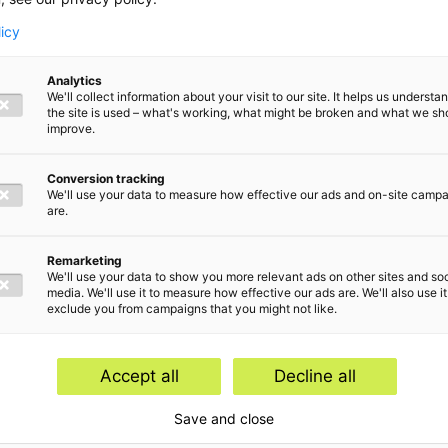
tel
licy
tale
Analytics
We'll collect information about your visit to our site. It helps us underst
the site is used – what's working, what might be broken and what we sh
improve.
Conversion tracking
We'll use your data to measure how effective our ads and on-site camp
are.
Remarketing
We'll use your data to show you more relevant ads on other sites and soc
media. We'll use it to measure how effective our ads are. We'll also use it
exclude you from campaigns that you might not like.
nderwerpen
Accept all
Decline all
ory
Save and close