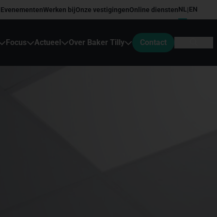
NL
EN
Evenementen
Werken bij
Onze vestigingen
Online diensten
|
Focus
Actueel
Over Baker Tilly
Contact