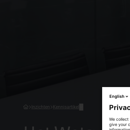
English
Privac
Inzichten
Kennisartikel
We collect 
give your c
information