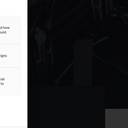
and how
ould
aigns
ial
 to