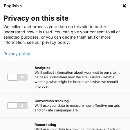
Ga direct naar de inhoud
English
Men
Privacy on this site
We collect and process your data on this site to better
understand how it is used. You can give your consent to all or
selected purposes, or you can decline them all. For more
information, see our privacy policy.
Privacy policy
Analytics
We'll collect information about your visit to our site. It
helps us understand how the site is used – what's
working, what might be broken and what we should
improve.
Conversion tracking
We'll use your data to measure how effective our ads
and on-site campaigns are.
Remarketing
We'll use your data to show you more relevant ads on