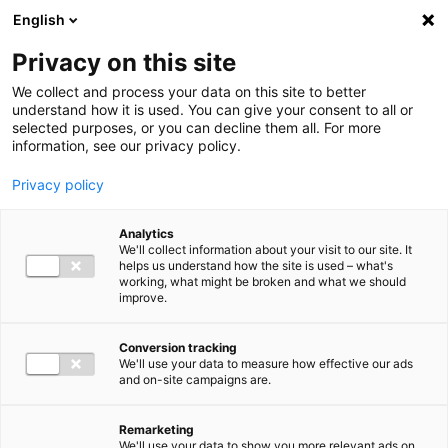
Ga direct naar de inhoud
English
Men
Privacy on this site
We collect and process your data on this site to better
understand how it is used. You can give your consent to all or
selected purposes, or you can decline them all. For more
information, see our privacy policy.
Privacy policy
Analytics
We'll collect information about your visit to our site. It
helps us understand how the site is used – what's
working, what might be broken and what we should
improve.
Conversion tracking
We'll use your data to measure how effective our ads
and on-site campaigns are.
Remarketing
We'll use your data to show you more relevant ads on