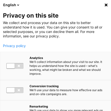
Ga direct naar de inhoud
English
Men
Privacy on this site
We collect and process your data on this site to better
understand how it is used. You can give your consent to all or
selected purposes, or you can decline them all. For more
information, see our privacy policy.
Privacy policy
Analytics
We'll collect information about your visit to our site. It
helps us understand how the site is used – what's
working, what might be broken and what we should
improve.
Conversion tracking
We'll use your data to measure how effective our ads
and on-site campaigns are.
Remarketing
We'll use your data to show you more relevant ads on