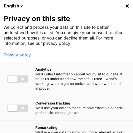
Ga direct naar de inhoud
English
Men
Privacy on this site
We collect and process your data on this site to better
understand how it is used. You can give your consent to all or
selected purposes, or you can decline them all. For more
information, see our privacy policy.
Privacy policy
Analytics
We'll collect information about your visit to our site. It
helps us understand how the site is used – what's
working, what might be broken and what we should
improve.
Conversion tracking
We'll use your data to measure how effective our ads
and on-site campaigns are.
Remarketing
We'll use your data to show you more relevant ads on