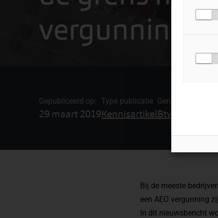
vergunning
Gepubliceerd op:
Type publicatie
Gerelateerde ond
29 maart 2019
Kennisartikel
Btw-advies en
Bij de meeste bedrijven
een AEO vergunning zijn
In dit nieuwsbericht w