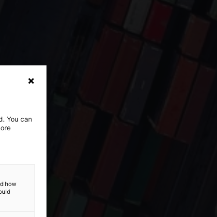
ed. You can
more
and how
ould