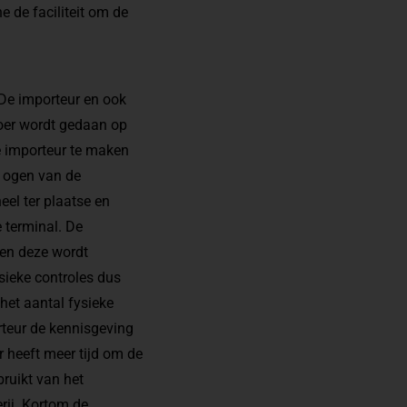
e de faciliteit om de
 De importeur en ook
voer wordt gedaan op
e importeur te maken
e ogen van de
eel ter plaatse en
e terminal. De
 en deze wordt
sieke controles dus
 het aantal fysieke
rteur de kennisgeving
 heeft meer tijd om de
bruikt van het
rij. Kortom de