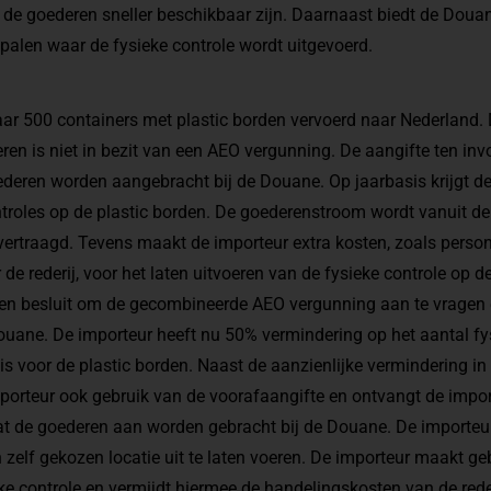
t de goederen sneller beschikbaar zijn. Daarnaast biedt de Douan
palen waar de fysieke controle wordt uitgevoerd.
aar 500 containers met plastic borden vervoerd naar Nederland.
en is niet in bezit van een AEO vergunning. De aangifte ten in
deren worden aangebracht bij de Douane. Op jaarbasis krijgt d
ntroles op de plastic borden. De goederenstroom wordt vanuit d
 vertraagd. Tevens maakt de importeur extra kosten, zoals person
e rederij, voor het laten uitvoeren van de fysieke controle op d
 en besluit om de gecombineerde AEO vergunning aan te vragen
uane. De importeur heeft nu 50% vermindering op het aantal fy
is voor de plastic borden. Naast de aanzienlijke vermindering in
porteur ook gebruik van de voorafaangifte en ontvangt de impo
at de goederen aan worden gebracht bij de Douane. De importeur
 zelf gekozen locatie uit te laten voeren. De importeur maakt ge
ke controle en vermijdt hiermee de handelingskosten van de rede