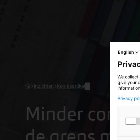
English
Privac
We collect 
give your c
Inzichten
Kennisartikel
information
Privacy po
Minder contro
de grens met