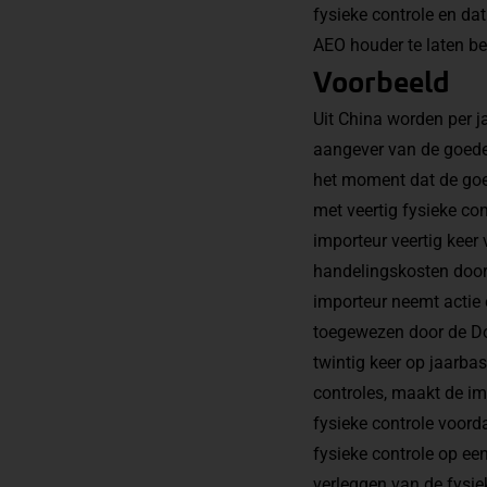
fysieke controle en da
AEO houder te laten be
Voorbeeld
Uit China worden per j
aangever van de goeder
het moment dat de goe
met veertig fysieke co
importeur veertig keer
handelingskosten door d
importeur neemt actie
toegewezen door de Do
twintig keer op jaarbas
controles, maakt de im
fysieke controle voord
fysieke controle op een
verleggen van de fysie