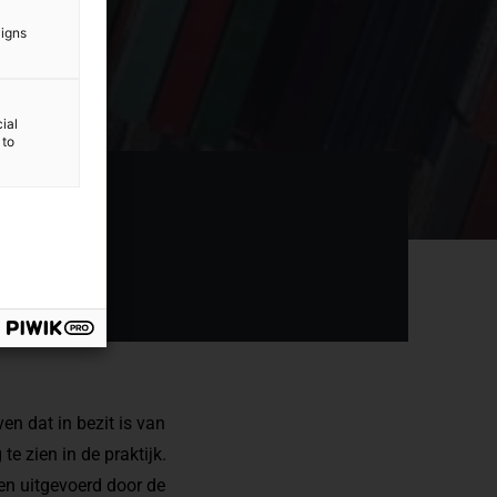
aigns
ial
 to
en dat in bezit is van
te zien in de praktijk.
en uitgevoerd door de