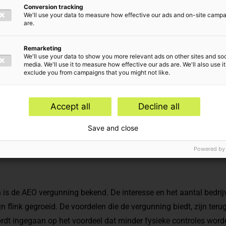
Conversion tracking
We'll use your data to measure how effective our ads and on-site camp
are.
Remarketing
We'll use your data to show you more relevant ads on other sites and soc
media. We'll use it to measure how effective our ads are. We'll also use it
exclude you from campaigns that you might not like.
erwerpen
Accept all
Decline all
 Compliance,
Douane-advies
Save and close
Powered by
 is de AEO vergunning bekend. De interesse en het aantal bedrijv
 flink gegroeid. De voordelen die de vergunning biedt, zijn terug 
ordt ingegaan op het voordeel dat minder fysieke controles word