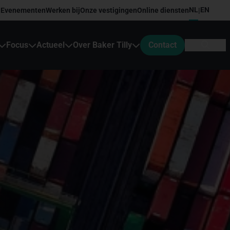
NL
EN
Evenementen
Werken bij
Onze vestigingen
Online diensten
|
Focus
Actueel
Over Baker Tilly
Contact