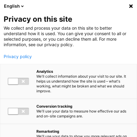
Ga direct naar de inhoud
English
Men
Privacy on this site
We collect and process your data on this site to better
understand how it is used. You can give your consent to all or
selected purposes, or you can decline them all. For more
information, see our privacy policy.
Privacy policy
Analytics
We'll collect information about your visit to our site. It
helps us understand how the site is used – what's
working, what might be broken and what we should
improve.
Conversion tracking
We'll use your data to measure how effective our ads
and on-site campaigns are.
Remarketing
We'll use your data to show you more relevant ads on