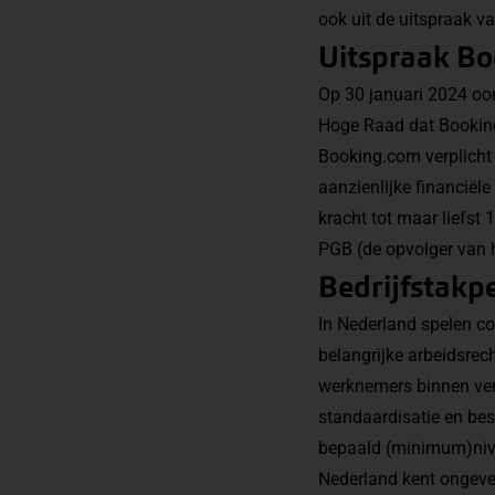
ook uit de uitspraak 
Uitspraak B
Op 30 januari 2024 oo
Hoge Raad
dat Booking
Booking.com verplicht 
aanzienlijke financiël
kracht tot maar liefst
PGB (de opvolger van 
Bedrijfstakp
In Nederland spelen c
belangrijke arbeidsrech
werknemers binnen vers
standaardisatie en b
bepaald (minimum)nive
Nederland kent ongeve