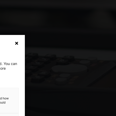
ed. You can
more
and how
ould