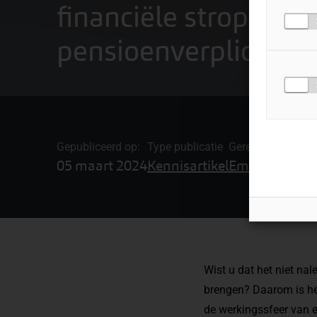
financiële strop: che
pensioenverplichtin
Gepubliceerd op:
Type publicatie
Gerelateerde ond
05 maart 2024
Kennisartikel
Employment A
Wist u dat het niet nal
brengen? Daarom is het
de werkingssfeer van e