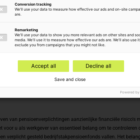
ck uw
Conversion tracking
We'll use your data to measure how effective our ads and on-site camp
are.
gen!
Remarketing
We'll use your data to show you more relevant ads on other sites and soc
media. We'll use it to measure how effective our ads are. We'll also use it
exclude you from campaigns that you might not like.
erwerpen
Accept all
Decline all
dvisory
Save and close
Powered by
even van pensioenverplichtingen aanzienlijke financiële risico's
 voor u als werkgever van essentieel belang om te controleren o
en verplicht gesteld bedrijfstakpensioenfonds vallen. Het belang