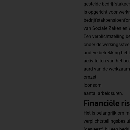
gestelde bedrijfstakpe
is opgericht voor wer
bedrijfstakpensioenfon
van Sociale Zaken en 
Een verplichtstelling 
onder de werkingssfeer
andere betrekking heb
activiteiten van het bed
aard van de werkzaa
omzet
loonsom
aantal arbeidsuren.
Financiële ris
Het is belangrijk om m
verplichtstellingsbeslu
(geweest) bij een bedr