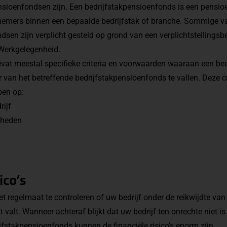
nsioenfondsen zijn. Een bedrijfstakpensioenfonds is een pensio
knemers binnen een bepaalde bedrijfstak of branche. Sommige v
dsen zijn verplicht gesteld op grond van een verplichtstellingsbe
Werkgelegenheid.
bevat meestal specifieke criteria en voorwaarden waaraan een be
 van het betreffende bedrijfstakpensioenfonds te vallen. Deze c
ben op:
rijf
mheden
ico’s
et regelmaat te controleren of uw bedrijf onder de reikwijdte van
it valt. Wanneer achteraf blijkt dat uw bedrijf ten onrechte niet 
ijfstakpensioenfonds kunnen de financiële risico’s enorm zijn.