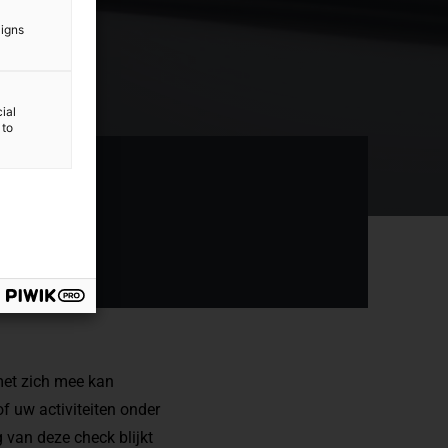
aigns
ial
 to
 met zich mee kan
f uw activiteiten onder
 van deze check blijkt