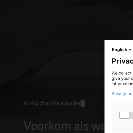
English
Privac
We collect 
give your c
information
Privacy po
Inzichten
Kennisartikel
Voorkom als werkge