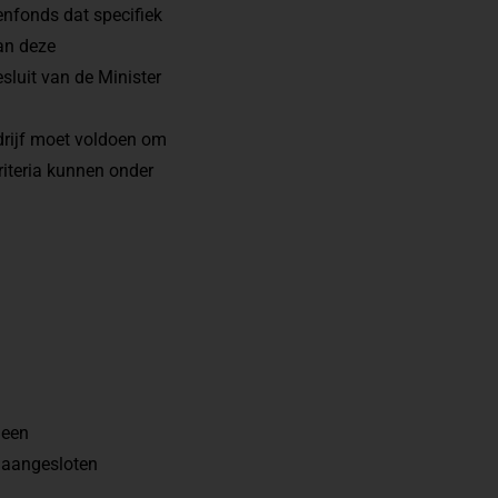
enfonds dat specifiek
an deze
sluit van de Minister
drijf moet voldoen om
riteria kunnen onder
 een
is aangesloten