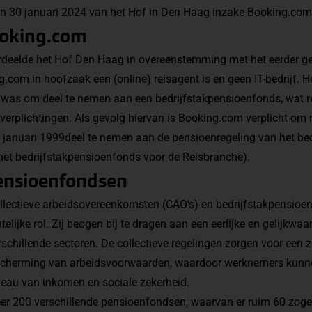
van 30 januari 2024 van het Hof in Den Haag inzake Booking.com
ooking.com
rdeelde het
Hof Den Haag
in overeenstemming met het eerder ge
.com in hoofzaak een (online) reisagent is en geen IT-bedrijf. 
was om deel te nemen aan een bedrijfstakpensioenfonds, wat re
e verplichtingen. Als gevolg hiervan is Booking.com verplicht o
 1 januari 1999deel te nemen aan de pensioenregeling van het b
het bedrijfstakpensioenfonds voor de Reisbranche).
ensioenfondsen
ollectieve arbeidsovereenkomsten (CAO's) en bedrijfstakpensio
telijke rol. Zij beogen bij te dragen aan een eerlijke en gelijkw
chillende sectoren. De collectieve regelingen zorgen voor een 
escherming van arbeidsvoorwaarden, waardoor werknemers kunn
au van inkomen en sociale zekerheid.
er 200 verschillende pensioenfondsen, waarvan er ruim 60 zog