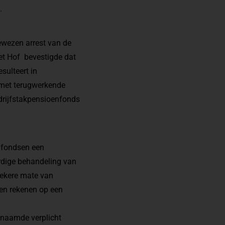
.
wezen arrest van de
Het Hof bevestigde dat
sulteert in
m met terugwerkende
edrijfstakpensioenfonds
enfondsen een
aardige behandeling van
zekere mate van
en rekenen op een
enaamde verplicht