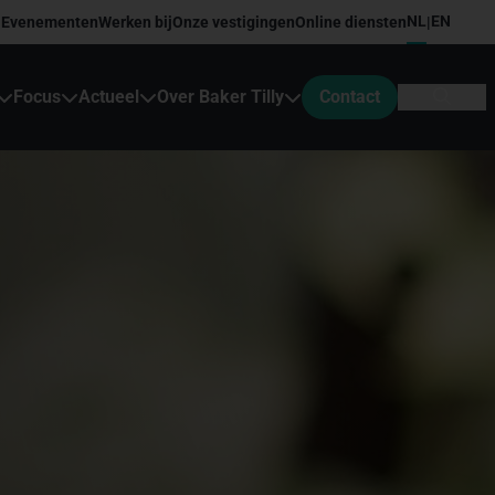
NL
EN
Evenementen
Werken bij
Onze vestigingen
Online diensten
|
Focus
Actueel
Over Baker Tilly
Contact