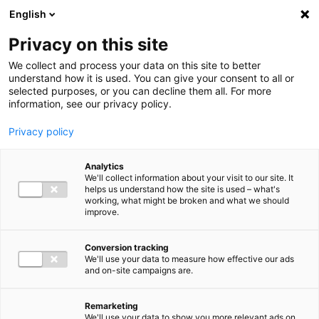
Ga direct naar de inhoud
English
Men
Privacy on this site
We collect and process your data on this site to better
understand how it is used. You can give your consent to all or
selected purposes, or you can decline them all. For more
information, see our privacy policy.
Privacy policy
Analytics
We'll collect information about your visit to our site. It
helps us understand how the site is used – what's
working, what might be broken and what we should
improve.
Conversion tracking
We'll use your data to measure how effective our ads
and on-site campaigns are.
Remarketing
We'll use your data to show you more relevant ads on