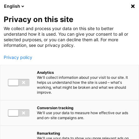
Ga direct naar de inhoud
English
Men
Privacy on this site
We collect and process your data on this site to better
understand how it is used. You can give your consent to all or
selected purposes, or you can decline them all. For more
information, see our privacy policy.
Privacy policy
Analytics
We'll collect information about your visit to our site. It
helps us understand how the site is used – what's
working, what might be broken and what we should
improve.
Conversion tracking
We'll use your data to measure how effective our ads
and on-site campaigns are.
Remarketing
We'll use your data to show you more relevant ads on