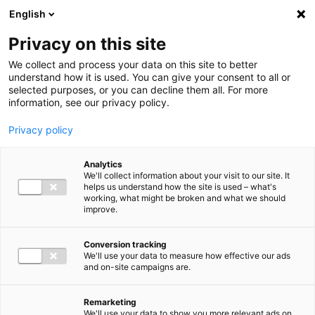
Ga direct naar de inhoud
English
Men
Privacy on this site
We collect and process your data on this site to better
Vestigingen
understand how it is used. You can give your consent to all or
selected purposes, or you can decline them all. For more
Den Bosch
information, see our privacy policy.
Op zoek naar een accountant, belastingadviseur of
Privacy policy
consultant in de regio Den Bosch? Bij Baker Tilly Den Bosch
staan we klaar voor ondernemers, directeuren en managers
Analytics
We'll collect information about your visit to our site. It
uit het mkb en de publieke sector. We kennen de regio en
helps us understand how the site is used – what's
working, what might be broken and what we should
begrijpen wat er speelt binnen jouw sector. Of je nu een
improve.
concrete vraag hebt of vrijblijvend wilt kennismaken, we
helpen je graag verder. Bel, mail of laat je gegevens achter.
Conversion tracking
We'll use your data to measure how effective our ads
Dan nemen wij snel contact met je op.
and on-site campaigns are.
Neem contact op
Remarketing
We'll use your data to show you more relevant ads on