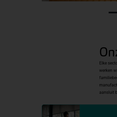
On
Elke sect
werken wi
familiebe
manufactu
aansluit b