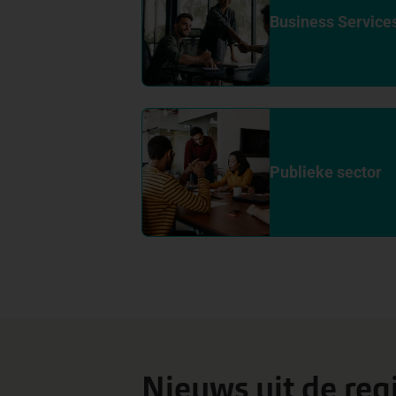
Business Service
Publieke sector
Nieuws uit de reg