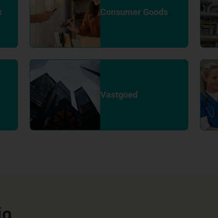
s
Consumer Goods
Vastgoed
io