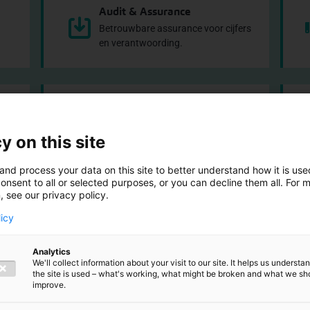
Audit & Assurance
Betrouwbare assurance voor cijfers
en verantwoording.
Corporate Finance
Begeleiding bij overnames,
y on this site
financieringen en waarderingen.
and process your data on this site to better understand how it is us
onsent to all or selected purposes, or you can decline them all. For 
, see our privacy policy.
licy
een kijkje in ons
Analytics
We'll collect information about your visit to our site. It helps us underst
the site is used – what's working, what might be broken and what we sh
improve.