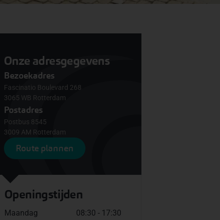
Onze adresgegevens
Bezoekadres
Fascinatio Boulevard 268
3065 WB Rotterdam
Postadres
Postbus 8545
3009 AM Rotterdam
Route plannen
Openingstijden
Maandag
08:30 - 17:30