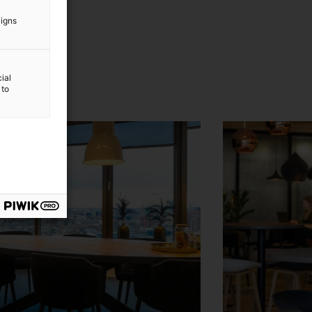
aigns
ial
 to