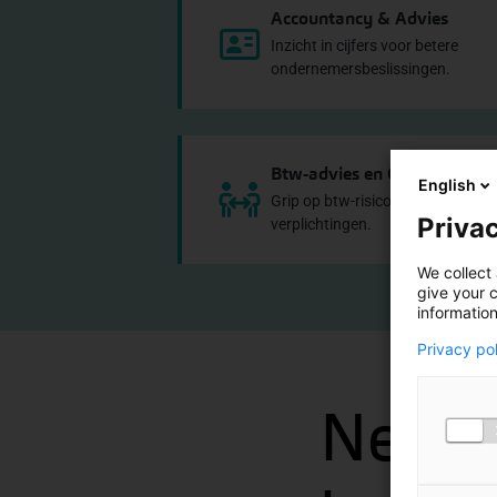
Accountancy & Advies
Inzicht in cijfers voor betere
ondernemersbeslissingen.
Btw-advies en Compliance
English
Grip op btw-risico’s en fiscale
Privac
verplichtingen.
We collect 
give your c
information
Privacy po
Neem 