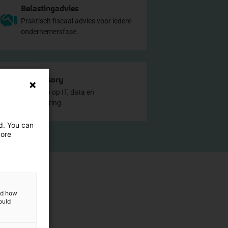
Belastingadvies
Praktisch fiscaal advies voor iedere
ondernemersfase.
IT Advisory
Meer grip op IT, data en
digitalisering.
ed. You can
more
and how
ould