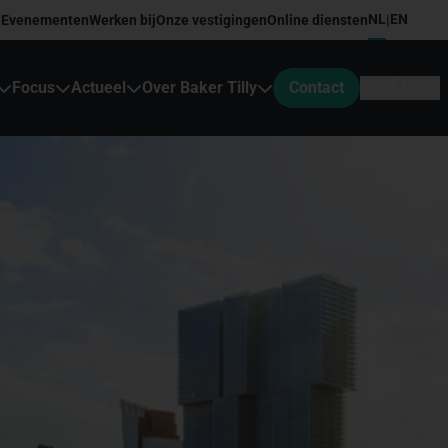
NL
EN
Evenementen
Werken bij
Onze vestigingen
Online diensten
|
Focus
Actueel
Over Baker Tilly
Contact