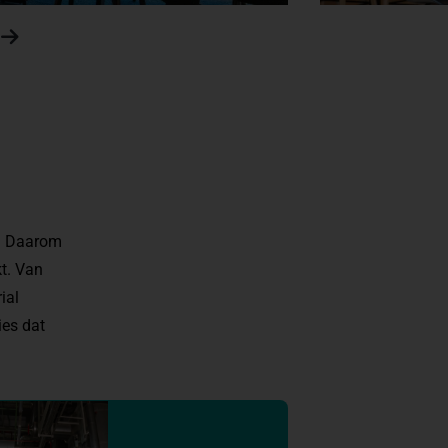
g. Daarom
kt. Van
ial
ies dat