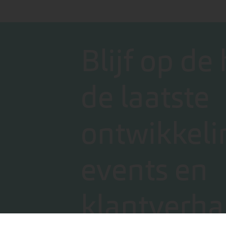
Blijf op de
de laatste
ontwikkeli
events en
klantverha