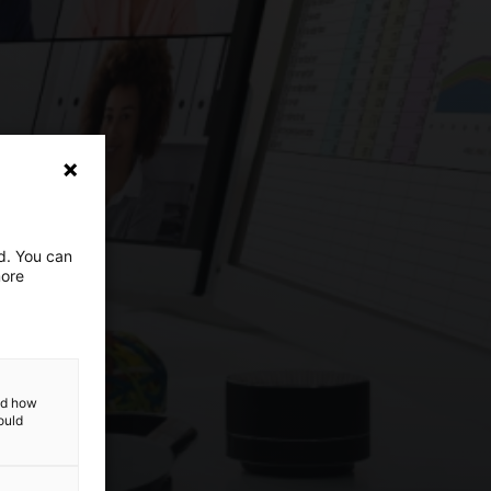
ed. You can
more
and how
ould