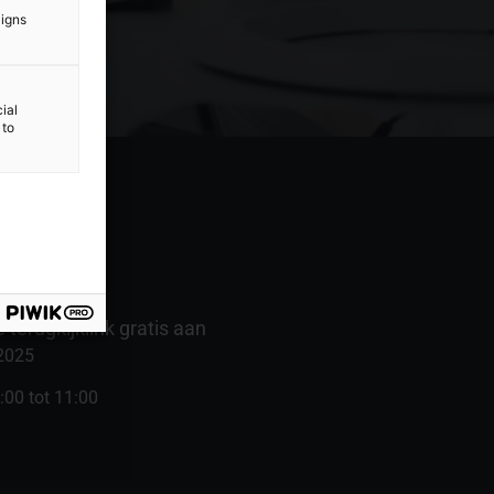
aigns
ial
 to
 terugkijklink gratis aan
2025
:00 tot 11:00