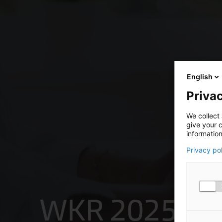
English
Privac
We collect 
give your c
information
Privacy po
WKR 2025: be