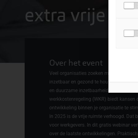
extra vrije ru
Over het event
Veel organisaties zoeken manieren om m
inzetbaar en gezond te houden. Zeker nu
en duurzame inzetbaarheid veel aandacht
werkkostenregeling (WKR) biedt kansen om
ontwikkeling binnen je organisatie te st
In 2025 is de vrije ruimte verhoogd. Dat
voor werkgevers. In dit gratis webinar ver
over de laatste ontwikkelingen. Praktisch