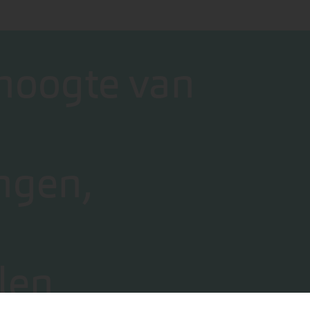
 hoogte van
ngen,
len