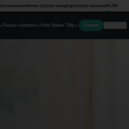
NL
EN
Evenementen
Werken bij
Onze vestigingen
Online diensten
|
Focus
Actueel
Over Baker Tilly
Contact