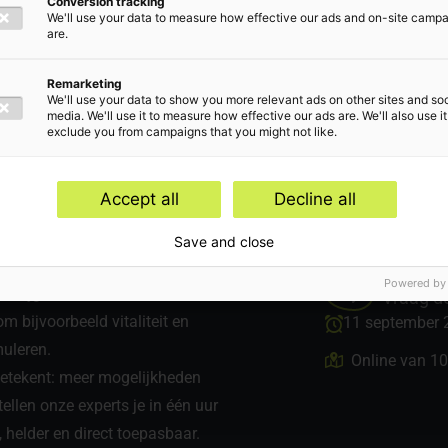
Conversion tracking
imte
We'll use your data to measure how effective our ads and on-site camp
are.
Remarketing
We'll use your data to show you more relevant ads on other sites and soc
media. We'll use it to measure how effective our ads are. We'll also use it
exclude you from campaigns that you might not like.
Accept all
Decline all
edewerkers betrokken,
Save and close
 thema’s als verzuim, werkdruk
Powered by
 krijgen. De
Vraag de
 bijvoorbeeld vitaliteit en
11 september 
imuleren.
Online van 10
 betekent: meer mogelijkheden
tellen onze experts je in één uur
, helder en direct toepasbaar.