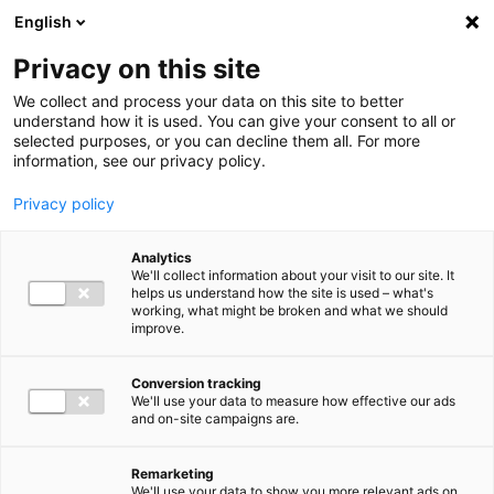
Ga direct naar de inhoud
English
Men
Privacy on this site
We collect and process your data on this site to better
understand how it is used. You can give your consent to all or
selected purposes, or you can decline them all. For more
information, see our privacy policy.
Privacy policy
Analytics
We'll collect information about your visit to our site. It
helps us understand how the site is used – what's
working, what might be broken and what we should
improve.
Conversion tracking
We'll use your data to measure how effective our ads
and on-site campaigns are.
Remarketing
We'll use your data to show you more relevant ads on